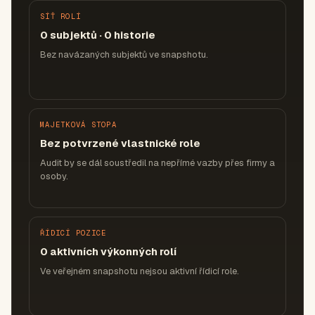
SÍŤ ROLÍ
0 subjektů · 0 historie
Bez navázaných subjektů ve snapshotu.
MAJETKOVÁ STOPA
Bez potvrzené vlastnické role
Audit by se dál soustředil na nepřímé vazby přes firmy a
osoby.
ŘÍDICÍ POZICE
0 aktivních výkonných rolí
Ve veřejném snapshotu nejsou aktivní řídicí role.