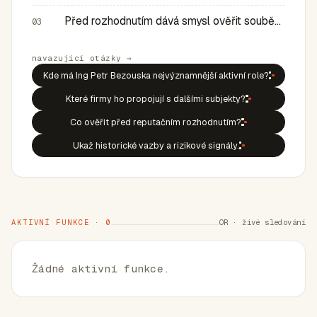
Před rozhodnutím dává smysl ověřit souběh rolí, historic…
03
navazující otázky →
Kde má Ing Petr Bezouska nejvýznamnější aktivní role?
Které firmy ho propojují s dalšími subjekty?
Co ověřit před reputačním rozhodnutím?
Ukaž historické vazby a rizikové signály.
AKTIVNÍ FUNKCE · 0
OR · živé sledování
Žádné aktivní funkce.