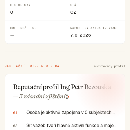
HISTORICKY
STÁT
0
CZ
ROLI DRŽEL OD
NAPOSLEDY AKTUALIZOVÁNO
—
7. 8. 2026
REPUTAČNÍ BRIEF & RIZIKA
auditovaný profil
Reputační profil Ing Petr Bezouska
— 3 zásadní
zjištění
Osoba je aktivně zapojena v 0 subjektech a má 0 historic…
01
Síť vazeb tvoří hlavně aktivní funkce a majetkové role v…
02