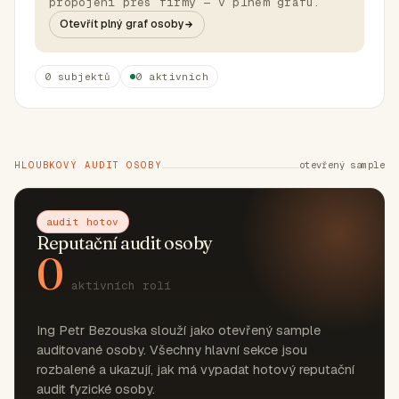
propojení přes firmy — v plném grafu.
Otevřít plný graf osoby
0 subjektů
0 aktivních
HLOUBKOVÝ AUDIT OSOBY
otevřený sample
audit hotov
Reputační audit osoby
0
aktivních rolí
Ing Petr Bezouska slouží jako otevřený sample
auditované osoby. Všechny hlavní sekce jsou
rozbalené a ukazují, jak má vypadat hotový reputační
audit fyzické osoby.