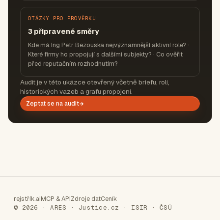
OTÁZKY PRO PROVĚRKU
3 připravené směry
Kde má Ing Petr Bezouska nejvýznamnější aktivní role? ·
Které firmy ho propojují s dalšími subjekty? · Co ověřit
před reputačním rozhodnutím?
Audit je v této ukázce otevřený včetně briefu, rolí,
historických vazeb a grafu propojení.
Zeptat se na audit
rejstřík.ai
MCP & API
Zdroje dat
Ceník
© 2026 · ARES · Justice.cz · ISIR · ČSÚ