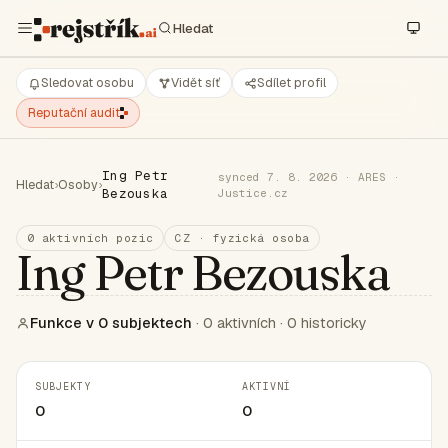
Sledovat osobu
Vidět síť
Sdílet profil
Reputační audit
Ing Petr
synced 7. 8. 2026 · ARES ·
Hledat
›
Osoby
›
Bezouska
Justice.cz
0 aktivních pozic
CZ · fyzická osoba
Ing Petr Bezouska
Funkce v 0 subjektech
· 0 aktivních · 0 historicky
SUBJEKTY
AKTIVNÍ
0
0