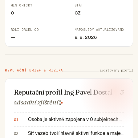
HISTORICKY
STÁT
0
CZ
ROLI DRŽEL OD
NAPOSLEDY AKTUALIZOVÁNO
—
9. 8. 2026
REPUTAČNÍ BRIEF & RIZIKA
auditovaný profil
Reputační profil Ing Pavel Dostal
— 3
zásadní
zjištění
Osoba je aktivně zapojena v 0 subjektech a má 0 historic…
01
Síť vazeb tvoří hlavně aktivní funkce a majetkové role v…
02