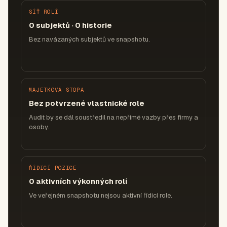
SÍŤ ROLÍ
0 subjektů · 0 historie
Bez navázaných subjektů ve snapshotu.
MAJETKOVÁ STOPA
Bez potvrzené vlastnické role
Audit by se dál soustředil na nepřímé vazby přes firmy a
osoby.
ŘÍDICÍ POZICE
0 aktivních výkonných rolí
Ve veřejném snapshotu nejsou aktivní řídicí role.