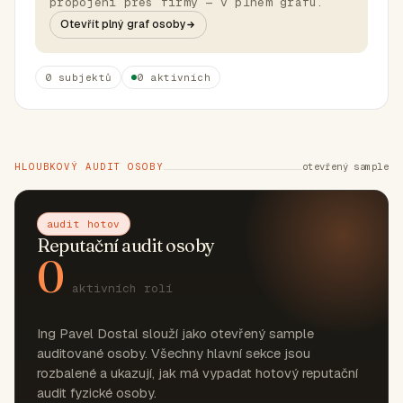
propojení přes firmy — v plném grafu.
Otevřít plný graf osoby
0 subjektů
0 aktivních
HLOUBKOVÝ AUDIT OSOBY
otevřený sample
audit hotov
Reputační audit osoby
0
aktivních rolí
Ing Pavel Dostal slouží jako otevřený sample
auditované osoby. Všechny hlavní sekce jsou
rozbalené a ukazují, jak má vypadat hotový reputační
audit fyzické osoby.