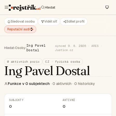
Sledovat osobu
Vidět síť
Sdílet profil
Reputační audit
Ing Pavel
synced 9. 8. 2026 · ARES ·
Hledat
›
Osoby
›
Dostal
Justice.cz
0 aktivních pozic
CZ · fyzická osoba
Ing Pavel Dostal
Funkce v 0 subjektech
· 0 aktivních · 0 historicky
SUBJEKTY
AKTIVNÍ
0
0