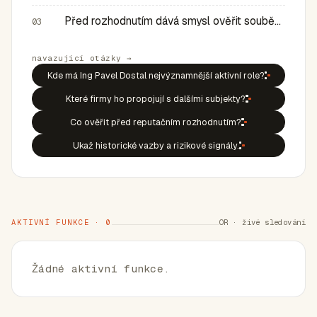
Před rozhodnutím dává smysl ověřit souběh rolí, historic…
03
navazující otázky →
Kde má Ing Pavel Dostal nejvýznamnější aktivní role?
Které firmy ho propojují s dalšími subjekty?
Co ověřit před reputačním rozhodnutím?
Ukaž historické vazby a rizikové signály.
AKTIVNÍ FUNKCE · 0
OR · živé sledování
Žádné aktivní funkce.