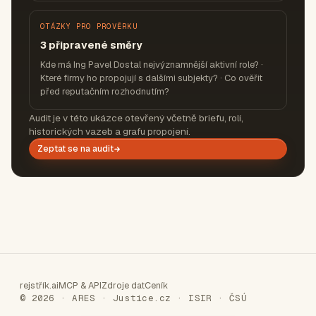
OTÁZKY PRO PROVĚRKU
3 připravené směry
Kde má Ing Pavel Dostal nejvýznamnější aktivní role? ·
Které firmy ho propojují s dalšími subjekty? · Co ověřit
před reputačním rozhodnutím?
Audit je v této ukázce otevřený včetně briefu, rolí,
historických vazeb a grafu propojení.
Zeptat se na audit
rejstřík.ai
MCP & API
Zdroje dat
Ceník
© 2026 · ARES · Justice.cz · ISIR · ČSÚ