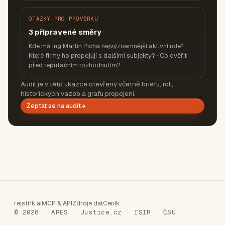
OTÁZKY PRO PROVĚRKU
3 připravené směry
Kde má Ing Martin Picha nejvýznamnější aktivní role? ·
Které firmy ho propojují s dalšími subjekty? · Co ověřit
před reputačním rozhodnutím?
Audit je v této ukázce otevřený včetně briefu, rolí,
historických vazeb a grafu propojení.
Zeptat se na audit
rejstřík.ai
MCP & API
Zdroje dat
Ceník
© 2026 · ARES · Justice.cz · ISIR · ČSÚ