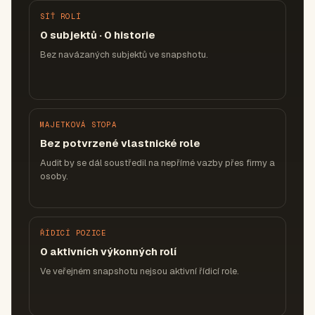
SÍŤ ROLÍ
0 subjektů · 0 historie
Bez navázaných subjektů ve snapshotu.
MAJETKOVÁ STOPA
Bez potvrzené vlastnické role
Audit by se dál soustředil na nepřímé vazby přes firmy a
osoby.
ŘÍDICÍ POZICE
0 aktivních výkonných rolí
Ve veřejném snapshotu nejsou aktivní řídicí role.