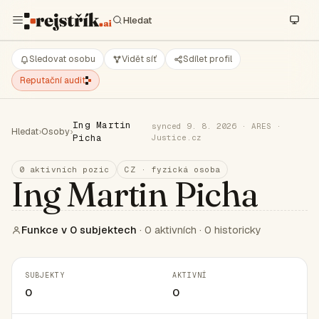
Sledovat osobu
Vidět síť
Sdílet profil
Reputační audit
Ing Martin
synced 9. 8. 2026 · ARES ·
Hledat
›
Osoby
›
Picha
Justice.cz
0 aktivních pozic
CZ · fyzická osoba
Ing Martin Picha
Funkce v 0 subjektech
· 0 aktivních · 0 historicky
SUBJEKTY
AKTIVNÍ
0
0