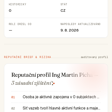
HISTORICKY
STÁT
0
CZ
ROLI DRŽEL OD
NAPOSLEDY AKTUALIZOVÁNO
—
9. 8. 2026
REPUTAČNÍ BRIEF & RIZIKA
auditovaný profil
Reputační profil Ing Martin Picha
—
3 zásadní
zjištění
Osoba je aktivně zapojena v 0 subjektech a má 0 historic…
01
Síť vazeb tvoří hlavně aktivní funkce a majetkové role v…
02