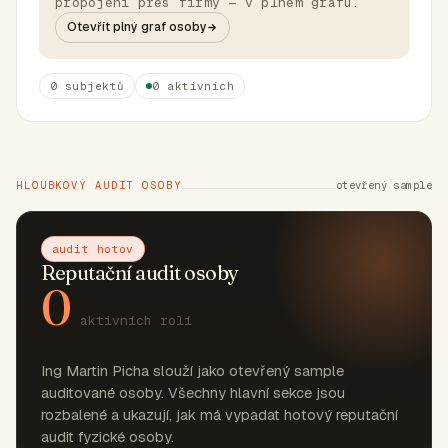
propojení přes firmy — v plném grafu.
Otevřít plný graf osoby
0 subjektů
0 aktivních
HLOUBKOVÝ AUDIT OSOBY
otevřený sample
audit hotov
Reputační audit osoby
0
aktivních rolí
Ing Martin Picha slouží jako otevřený sample
auditované osoby. Všechny hlavní sekce jsou
rozbalené a ukazují, jak má vypadat hotový reputační
audit fyzické osoby.