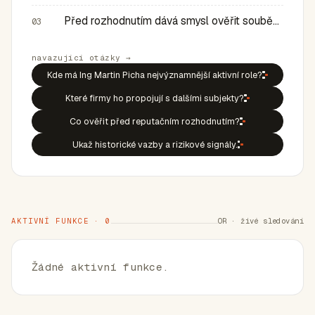
Před rozhodnutím dává smysl ověřit souběh rolí, historic…
03
navazující otázky →
Kde má Ing Martin Picha nejvýznamnější aktivní role?
Které firmy ho propojují s dalšími subjekty?
Co ověřit před reputačním rozhodnutím?
Ukaž historické vazby a rizikové signály.
AKTIVNÍ FUNKCE · 0
OR · živé sledování
Žádné aktivní funkce.