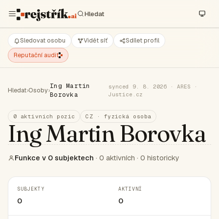
Sledovat osobu
Vidět síť
Sdílet profil
Reputační audit
Ing Martin
synced 9. 8. 2026 · ARES ·
Hledat
›
Osoby
›
Borovka
Justice.cz
0 aktivních pozic
CZ · fyzická osoba
Ing Martin Borovka
Funkce v 0 subjektech
· 0 aktivních · 0 historicky
SUBJEKTY
AKTIVNÍ
0
0