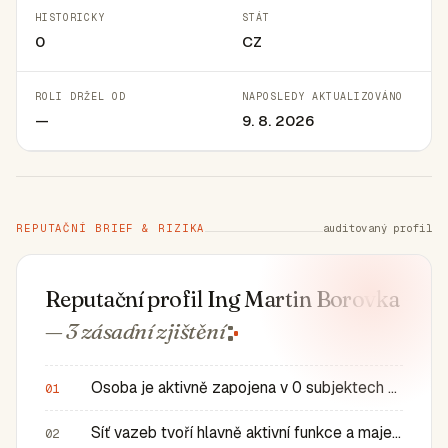
HISTORICKY
STÁT
0
CZ
ROLI DRŽEL OD
NAPOSLEDY AKTUALIZOVÁNO
—
9. 8. 2026
REPUTAČNÍ BRIEF & RIZIKA
auditovaný profil
Reputační profil Ing Martin Borovka
— 3 zásadní
zjištění
Osoba je aktivně zapojena v 0 subjektech a má 0 historic…
01
Síť vazeb tvoří hlavně aktivní funkce a majetkové role v…
02