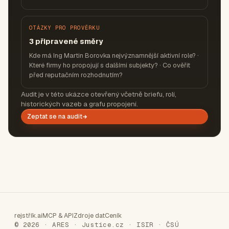
OTÁZKY PRO PROVĚRKU
3 připravené směry
Kde má Ing Martin Borovka nejvýznamnější aktivní role? ·
Které firmy ho propojují s dalšími subjekty? · Co ověřit
před reputačním rozhodnutím?
Audit je v této ukázce otevřený včetně briefu, rolí,
historických vazeb a grafu propojení.
Zeptat se na audit
rejstřík.ai
MCP & API
Zdroje dat
Ceník
© 2026 · ARES · Justice.cz · ISIR · ČSÚ