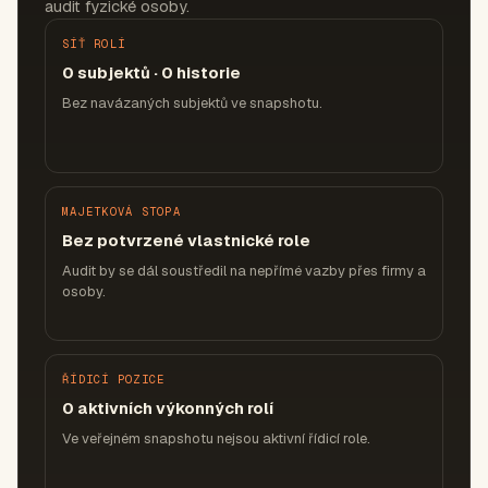
audit fyzické osoby.
SÍŤ ROLÍ
0 subjektů · 0 historie
Bez navázaných subjektů ve snapshotu.
MAJETKOVÁ STOPA
Bez potvrzené vlastnické role
Audit by se dál soustředil na nepřímé vazby přes firmy a
osoby.
ŘÍDICÍ POZICE
0 aktivních výkonných rolí
Ve veřejném snapshotu nejsou aktivní řídicí role.