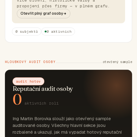
více úrovní, historické vazby a
propojení přes firmy — v plném grafu.
Otevřít plný graf osoby
0 subjektů
0 aktivních
HLOUBKOVÝ AUDIT OSOBY
otevřený sample
audit hotov
Reputační audit osoby
0
aktivních rolí
Ing Martin Borovka slouží jako otevřený sample
auditované osoby. Všechny hlavní sekce jsou
rozbalené a ukazují, jak má vypadat hotový reputační