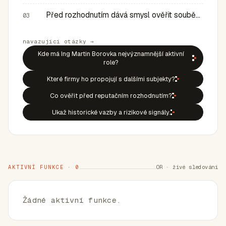
Před rozhodnutím dává smysl ověřit souběh rolí, historic…
03
navazující otázky →
Kde má Ing Martin Borovka nejvýznamnější aktivní
role?
Které firmy ho propojují s dalšími subjekty?
Co ověřit před reputačním rozhodnutím?
Ukaž historické vazby a rizikové signály.
AKTIVNÍ FUNKCE · 0
OR · živé sledování
Žádné aktivní funkce.