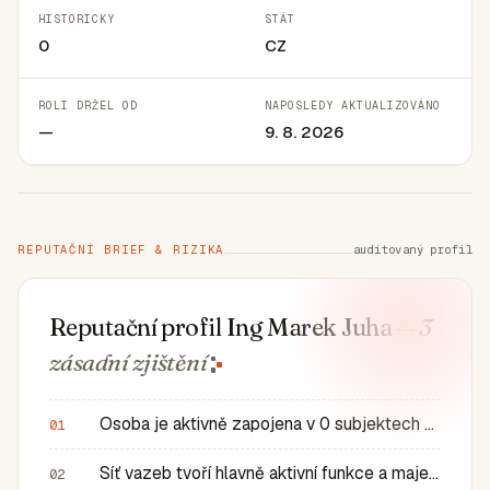
HISTORICKY
STÁT
0
CZ
ROLI DRŽEL OD
NAPOSLEDY AKTUALIZOVÁNO
—
9. 8. 2026
REPUTAČNÍ BRIEF & RIZIKA
auditovaný profil
Reputační profil Ing Marek Juha
— 3
zásadní
zjištění
Osoba je aktivně zapojena v 0 subjektech a má 0 historic…
01
Síť vazeb tvoří hlavně aktivní funkce a majetkové role v…
02