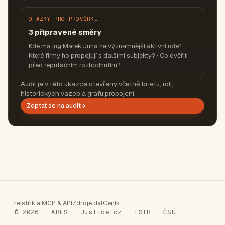
OTÁZKY PRO PROVĚRKU
3 připravené směry
Kde má Ing Marek Juha nejvýznamnější aktivní role? ·
Které firmy ho propojují s dalšími subjekty? · Co ověřit
před reputačním rozhodnutím?
Audit je v této ukázce otevřený včetně briefu, rolí,
historických vazeb a grafu propojení.
Zeptat se na audit
rejstřík.ai
MCP & API
Zdroje dat
Ceník
© 2026 · ARES · Justice.cz · ISIR · ČSÚ