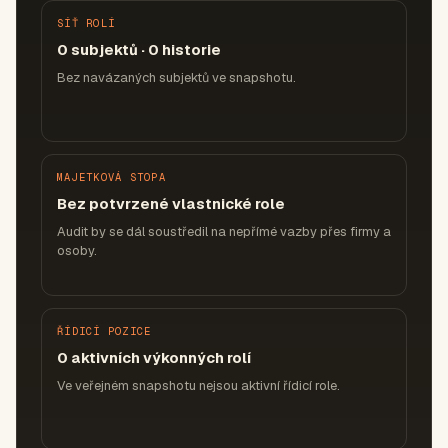
SÍŤ ROLÍ
0 subjektů · 0 historie
Bez navázaných subjektů ve snapshotu.
MAJETKOVÁ STOPA
Bez potvrzené vlastnické role
Audit by se dál soustředil na nepřímé vazby přes firmy a
osoby.
ŘÍDICÍ POZICE
0 aktivních výkonných rolí
Ve veřejném snapshotu nejsou aktivní řídicí role.