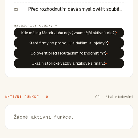
Před rozhodnutím dává smysl ověřit souběh rolí, historic…
03
navazující otázky →
Kde má Ing Marek Juha nejvýznamnější aktivní role?
Které firmy ho propojují s dalšími subjekty?
Co ověřit před reputačním rozhodnutím?
Ukaž historické vazby a rizikové signály.
AKTIVNÍ FUNKCE · 0
OR · živé sledování
Žádné aktivní funkce.