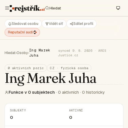
Sledovat osobu
Vidět síť
Sdílet profil
Reputační audit
Ing Marek
synced 9. 8. 2026 · ARES ·
Hledat
›
Osoby
›
Juha
Justice.cz
0 aktivních pozic
CZ · fyzická osoba
Ing Marek Juha
Funkce v 0 subjektech
· 0 aktivních · 0 historicky
SUBJEKTY
AKTIVNÍ
0
0