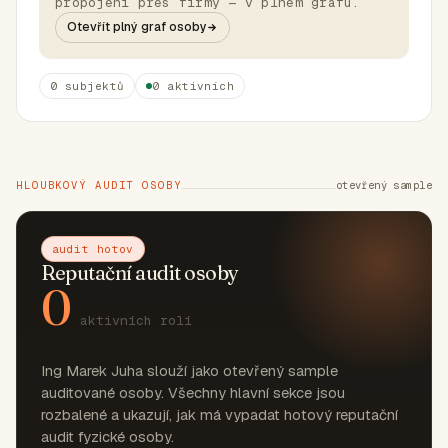
propojení přes firmy — v plném grafu.
Otevřít plný graf osoby
0 subjektů
0 aktivních
HLOUBKOVÝ AUDIT OSOBY
otevřený sample
audit hotov
Reputační audit osoby
0
aktivních rolí
Ing Marek Juha slouží jako otevřený sample
auditované osoby. Všechny hlavní sekce jsou
rozbalené a ukazují, jak má vypadat hotový reputační
audit fyzické osoby.