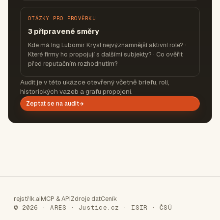
OTÁZKY PRO PROVĚRKU
3 připravené směry
Kde má Ing Lubomir Krysl nejvýznamnější aktivní role? ·
Které firmy ho propojují s dalšími subjekty? · Co ověřit
před reputačním rozhodnutím?
Audit je v této ukázce otevřený včetně briefu, rolí,
historických vazeb a grafu propojení.
Zeptat se na audit
rejstřík.ai
MCP & API
Zdroje dat
Ceník
© 2026 · ARES · Justice.cz · ISIR · ČSÚ