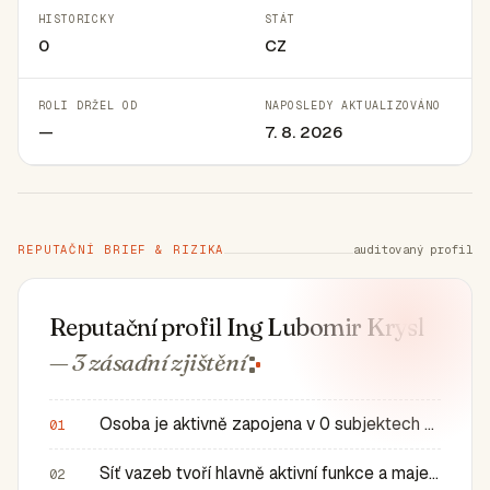
HISTORICKY
STÁT
0
CZ
ROLI DRŽEL OD
NAPOSLEDY AKTUALIZOVÁNO
—
7. 8. 2026
REPUTAČNÍ BRIEF & RIZIKA
auditovaný profil
Reputační profil Ing Lubomir Krysl
— 3 zásadní
zjištění
Osoba je aktivně zapojena v 0 subjektech a má 0 historic…
01
Síť vazeb tvoří hlavně aktivní funkce a majetkové role v…
02