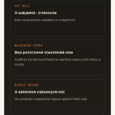
SÍŤ ROLÍ
0 subjektů · 0 historie
Bez navázaných subjektů ve snapshotu.
MAJETKOVÁ STOPA
Bez potvrzené vlastnické role
Audit by se dál soustředil na nepřímé vazby přes firmy a
osoby.
ŘÍDICÍ POZICE
0 aktivních výkonných rolí
Ve veřejném snapshotu nejsou aktivní řídicí role.