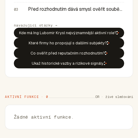
Před rozhodnutím dává smysl ověřit souběh rolí, historic…
03
navazující otázky →
Kde má Ing Lubomir Krysl nejvýznamnější aktivní role?
Které firmy ho propojují s dalšími subjekty?
Co ověřit před reputačním rozhodnutím?
Ukaž historické vazby a rizikové signály.
AKTIVNÍ FUNKCE · 0
OR · živé sledování
Žádné aktivní funkce.