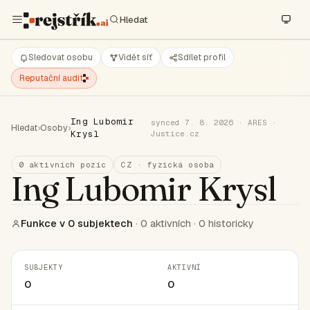
Sledovat osobu
Vidět síť
Sdílet profil
Reputační audit
Ing Lubomir
synced 7. 8. 2026 · ARES ·
Hledat
›
Osoby
›
Krysl
Justice.cz
0 aktivních pozic
CZ · fyzická osoba
Ing Lubomir Krysl
Funkce v 0 subjektech
· 0 aktivních · 0 historicky
SUBJEKTY
AKTIVNÍ
0
0