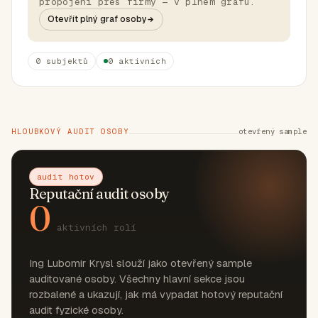
propojení přes firmy — v plném grafu.
Otevřít plný graf osoby
0 subjektů
0 aktivních
HLOUBKOVÝ AUDIT OSOBY
otevřený sample
audit hotov
Reputační audit osoby
0
aktivních rolí
Ing Lubomir Krysl slouží jako otevřený sample
auditované osoby. Všechny hlavní sekce jsou
rozbalené a ukazují, jak má vypadat hotový reputační
audit fyzické osoby.