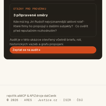
OTÁZKY PRO PROVĚRKU
3 připravené směry
Kde má Ing Jiri Rudolf nejvýznamnější aktivní role? ·
Které firmy ho propojují s dalšími subjekty? · Co ověřit
před reputačním rozhodnutím?
Audit je v této ukázce otevřený včetně briefu, rolí,
historických vazeb a grafu propojení.
Zeptat se na audit
rejstřík.ai
MCP & API
Zdroje dat
Ceník
© 2026 · ARES · Justice.cz · ISIR · ČSÚ