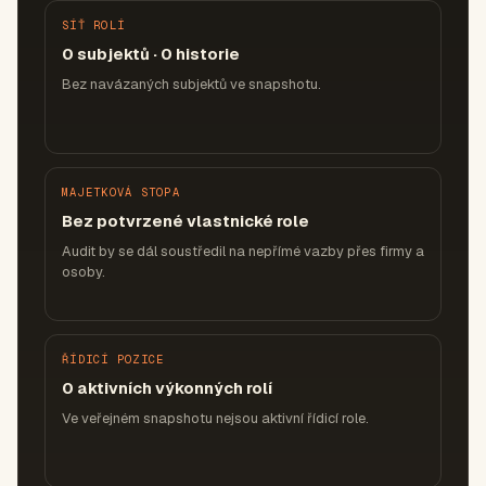
SÍŤ ROLÍ
0 subjektů · 0 historie
Bez navázaných subjektů ve snapshotu.
MAJETKOVÁ STOPA
Bez potvrzené vlastnické role
Audit by se dál soustředil na nepřímé vazby přes firmy a
osoby.
ŘÍDICÍ POZICE
0 aktivních výkonných rolí
Ve veřejném snapshotu nejsou aktivní řídicí role.