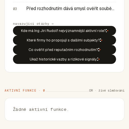
Před rozhodnutím dává smysl ověřit souběh rolí, historic…
03
navazující otázky →
Kde má Ing Jiri Rudolf nejvýznamnější aktivní role?
Které firmy ho propojují s dalšími subjekty?
Co ověřit před reputačním rozhodnutím?
Ukaž historické vazby a rizikové signály.
AKTIVNÍ FUNKCE · 0
OR · živé sledování
Žádné aktivní funkce.