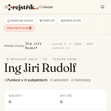
Sledovat osobu
Vidět síť
Sdílet profil
Reputační audit
Ing Jiri
synced 8. 8. 2026 · ARES ·
Hledat
›
Osoby
›
Rudolf
Justice.cz
0 aktivních pozic
CZ · fyzická osoba
Ing Jiri Rudolf
Funkce v 0 subjektech
· 0 aktivních · 0 historicky
SUBJEKTY
AKTIVNÍ
0
0