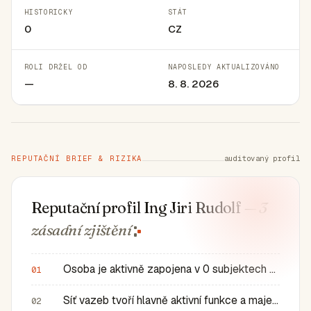
HISTORICKY
STÁT
0
CZ
ROLI DRŽEL OD
NAPOSLEDY AKTUALIZOVÁNO
—
8. 8. 2026
REPUTAČNÍ BRIEF & RIZIKA
auditovaný profil
Reputační profil Ing Jiri Rudolf
— 3
zásadní
zjištění
Osoba je aktivně zapojena v 0 subjektech a má 0 historic…
01
Síť vazeb tvoří hlavně aktivní funkce a majetkové role v…
02