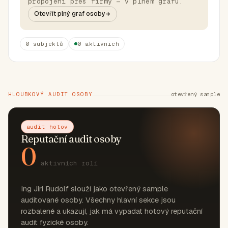
propojení přes firmy — v plném grafu.
Otevřít plný graf osoby
0 subjektů
0 aktivních
HLOUBKOVÝ AUDIT OSOBY
otevřený sample
audit hotov
Reputační audit osoby
0
aktivních rolí
Ing Jiri Rudolf slouží jako otevřený sample
auditované osoby. Všechny hlavní sekce jsou
rozbalené a ukazují, jak má vypadat hotový reputační
audit fyzické osoby.