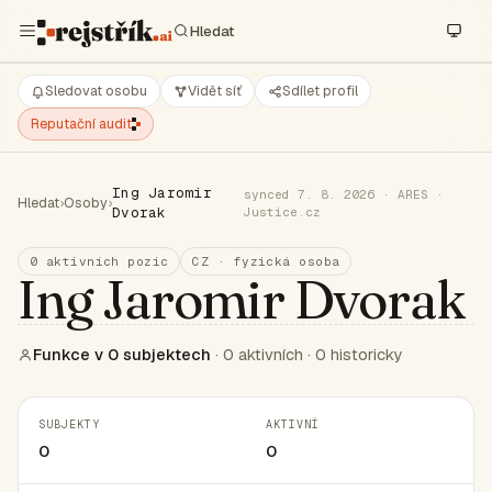
Sledovat osobu
Vidět síť
Sdílet profil
Reputační audit
Ing Jaromir
synced 7. 8. 2026 · ARES ·
Hledat
›
Osoby
›
Dvorak
Justice.cz
0 aktivních pozic
CZ · fyzická osoba
Ing Jaromir Dvorak
Funkce v 0 subjektech
· 0 aktivních · 0 historicky
SUBJEKTY
AKTIVNÍ
0
0