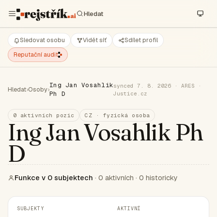
Sledovat osobu
Vidět síť
Sdílet profil
Reputační audit
Ing Jan Vosahlik
synced 7. 8. 2026 · ARES ·
Hledat
›
Osoby
›
Ph D
Justice.cz
0 aktivních pozic
CZ · fyzická osoba
Ing Jan Vosahlik Ph
D
Funkce v 0 subjektech
· 0 aktivních · 0 historicky
SUBJEKTY
AKTIVNÍ