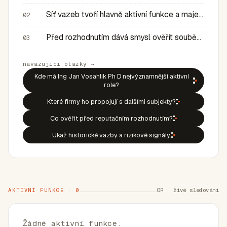
Síť vazeb tvoří hlavně aktivní funkce a majetkové role v…
02
Před rozhodnutím dává smysl ověřit souběh rolí, historic…
03
navazující otázky →
Kde má Ing Jan Vosahlik Ph D nejvýznamnější aktivní
role?
Které firmy ho propojují s dalšími subjekty?
Co ověřit před reputačním rozhodnutím?
Ukaž historické vazby a rizikové signály.
AKTIVNÍ FUNKCE · 0
OR · živé sledování
Žádné aktivní funkce.