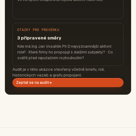
OTÁZKY PRO PROVĚRKU
3 připravené směry
Kde má Ing Jan Vosahlik Ph D nejvýznamnější aktivní
role? · Které firmy ho propojují s dalšími subjekty? · Co
ověřit před reputačním rozhodnutím?
Audit je v této ukázce otevřený včetně briefu, rolí,
historických vazeb a grafu propojení.
Zeptat se na audit