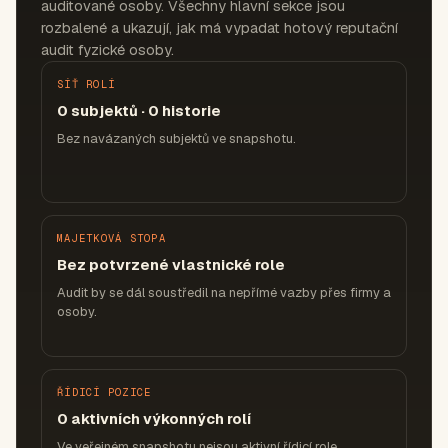
auditované osoby. Všechny hlavní sekce jsou
rozbalené a ukazují, jak má vypadat hotový reputační
audit fyzické osoby.
SÍŤ ROLÍ
0 subjektů · 0 historie
Bez navázaných subjektů ve snapshotu.
MAJETKOVÁ STOPA
Bez potvrzené vlastnické role
Audit by se dál soustředil na nepřímé vazby přes firmy a
osoby.
ŘÍDICÍ POZICE
0 aktivních výkonných rolí
Ve veřejném snapshotu nejsou aktivní řídicí role.