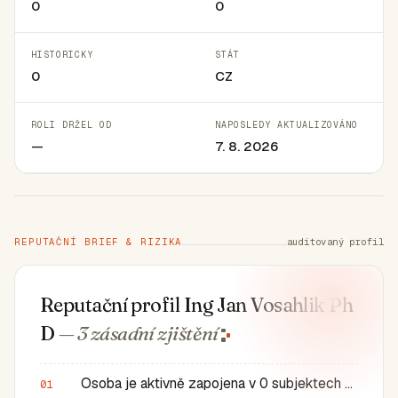
0
0
HISTORICKY
STÁT
0
CZ
ROLI DRŽEL OD
NAPOSLEDY AKTUALIZOVÁNO
—
7. 8. 2026
REPUTAČNÍ BRIEF & RIZIKA
auditovaný profil
Reputační profil Ing Jan Vosahlik Ph
D
— 3 zásadní
zjištění
Osoba je aktivně zapojena v 0 subjektech a má 0 historic…
01