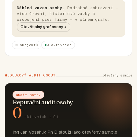
Náhled vazeb osoby.
Podrobné zobrazení —
více úrovní, historické vazby a
propojení přes firmy — v plném grafu.
Otevřít plný graf osoby
0 subjektů
0 aktivních
HLOUBKOVÝ AUDIT OSOBY
otevřený sample
audit hotov
Reputační audit osoby
0
aktivních rolí
Ing Jan Vosahlik Ph D slouží jako otevřený sample