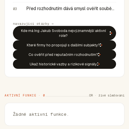
Před rozhodnutím dává smysl ověřit souběh rolí, historic…
03
navazující otázky →
Kde má Ing Jakub Svoboda nejvýznamnější aktivní
role?
Které firmy ho propojují s dalšími subjekty?
Co ověřit před reputačním rozhodnutím?
Ukaž historické vazby a rizikové signály.
AKTIVNÍ FUNKCE · 0
OR · živé sledování
Žádné aktivní funkce.