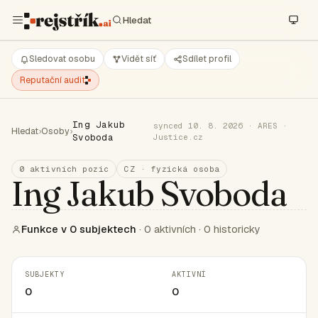
Sledovat osobu
Vidět síť
Sdílet profil
Reputační audit
Ing Jakub
synced 10. 8. 2026 · ARES ·
Hledat
›
Osoby
›
Svoboda
Justice.cz
0 aktivních pozic
CZ · fyzická osoba
Ing Jakub Svoboda
Funkce v 0 subjektech
· 0 aktivních · 0 historicky
SUBJEKTY
AKTIVNÍ
0
0