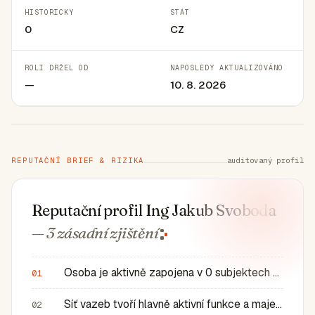
HISTORICKY
STÁT
0
CZ
ROLI DRŽEL OD
NAPOSLEDY AKTUALIZOVÁNO
—
10. 8. 2026
REPUTAČNÍ BRIEF & RIZIKA
auditovaný profil
Reputační profil Ing Jakub Svoboda
— 3 zásadní
zjištění
Osoba je aktivně zapojena v 0 subjektech a má 0 historic…
01
Síť vazeb tvoří hlavně aktivní funkce a majetkové role v…
02