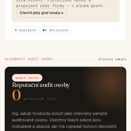
více úrovní, historické vazby a
propojení přes firmy — v plném grafu.
Otevřít plný graf osoby
0 subjektů
0 aktivních
HLOUBKOVÝ AUDIT OSOBY
otevřený sample
audit hotov
Reputační audit osoby
0
aktivních rolí
Ing Jakub Svoboda slouží jako otevřený sample
auditované osoby. Všechny hlavní sekce jsou
rozbalené a ukazují, jak má vypadat hotový reputační