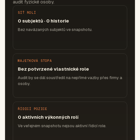
audit fyzické osoby.
SÍŤ ROLÍ
0 subjektů · 0 historie
Bez navázaných subjektů ve snapshotu.
MAJETKOVÁ STOPA
Bez potvrzené vlastnické role
Audit by se dál soustředil na nepřímé vazby přes firmy a
osoby.
ŘÍDICÍ POZICE
0 aktivních výkonných rolí
Ve veřejném snapshotu nejsou aktivní řídicí role.