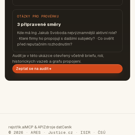
OTÁZKY PRO PROVĚRKU
3 připravené směry
Kde má Ing Jakub Svoboda nejvýznamnější aktivní role?
· Které firmy ho propojují s dalšími subjekty? · Co ověřit
před reputačním rozhodnutím?
Audit je v této ukázce otevřený včetně briefu, rolí,
historických vazeb a grafu propojení.
Zeptat se na audit
rejstřík.ai
MCP & API
Zdroje dat
Ceník
© 2026 · ARES · Justice.cz · ISIR · ČSÚ