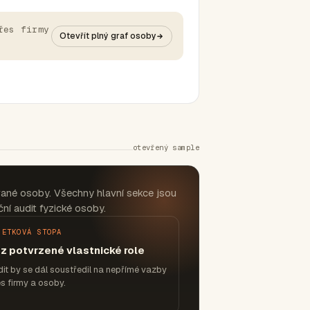
řes firmy
Otevřít plný graf osoby
otevřený sample
vané osoby. Všechny hlavní sekce jsou
ní audit fyzické osoby.
JETKOVÁ STOPA
z potvrzené vlastnické role
it by se dál soustředil na nepřímé vazby
s firmy a osoby.