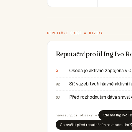
REPUTAČNÍ BRIEF & RIZIKA
Reputační profil Ing Ivo 
Osoba je aktivně zapojena v 0
01
Síť vazeb tvoří hlavně aktivní
02
Před rozhodnutím dává smysl ov
03
Kde má Ing Ivo R
navazující otázky →
Co ověřit před reputačním rozhodnutím?