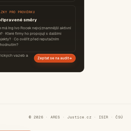
ÁZKY PRO PROVĚRKU
připravené směry
 má Ing Ivo Rocek nejvýznamnější aktivní
e? · Které firmy ho propojují s dalšími
jekty? · Co ověřit před reputačním
zhodnutím?
orických vazeb a
Zeptat se na audit
© 2026 · ARES · Justice.cz · ISIR · ČSÚ