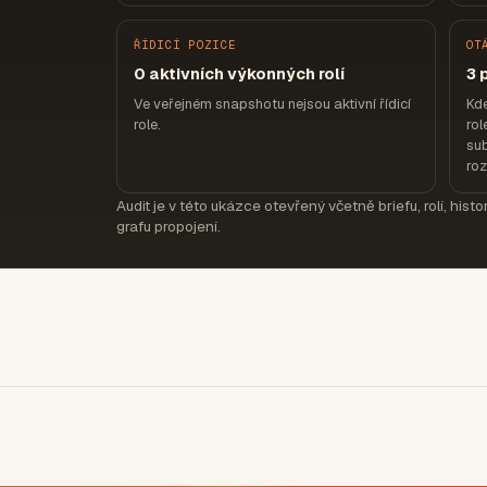
ŘÍDICÍ POZICE
OT
0 aktivních výkonných rolí
3 
Ve veřejném snapshotu nejsou aktivní řídicí
Kde
role.
rol
sub
ro
Audit je v této ukázce otevřený včetně briefu, rolí, hist
grafu propojení.