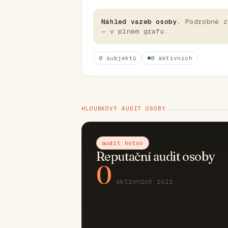
Náhled vazeb osoby.
Podrobné z
— v plném grafu.
0 subjektů
0 aktivních
HLOUBKOVÝ AUDIT OSOBY
audit hotov
Reputační audit osoby
0
aktivních rolí