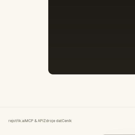
rejstřík.ai
MCP & API
Zdroje dat
Ceník