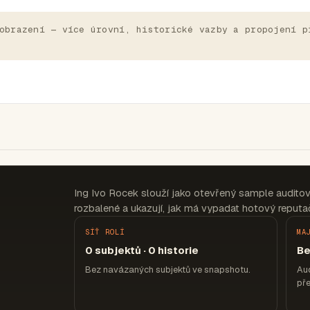
obrazení — více úrovní, historické vazby a propojení p
Ing Ivo Rocek slouží jako otevřený sample audito
rozbalené a ukazují, jak má vypadat hotový reputač
SÍŤ ROLÍ
MA
0 subjektů · 0 historie
Be
Bez navázaných subjektů ve snapshotu.
Aud
pře