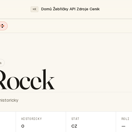
Domů
Žebříčky
API
Zdroje
Ceník
⌘K
t
a
 Rocek
historicky
HISTORICKY
STÁT
ROLI 
0
CZ
—