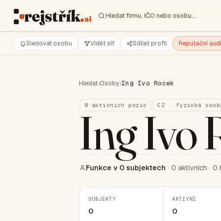
Hledat firmu, IČO nebo osobu…
Sledovat osobu
Vidět síť
Sdílet profil
Reputační audi
Hledat
›
Osoby
›
Ing Ivo Rocek
0 aktivních pozic
CZ · fyzická osob
Ing Ivo
Funkce v 0 subjektech
· 0 aktivních · 0 
SUBJEKTY
AKTIVNÍ
0
0