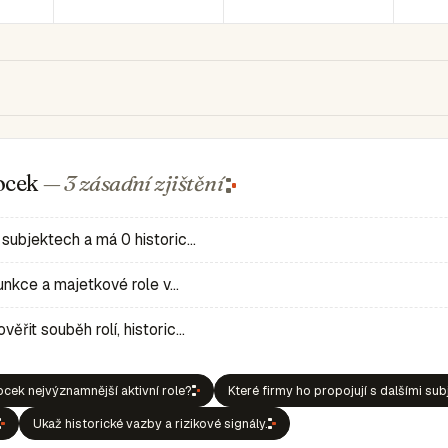
Rocek
— 3 zásadní
zjištění
 subjektech a má 0 historic…
 funkce a majetkové role v…
ěřit souběh rolí, historic…
ocek nejvýznamnější aktivní role?
Které firmy ho propojují s dalšími sub
Ukaž historické vazby a rizikové signály.