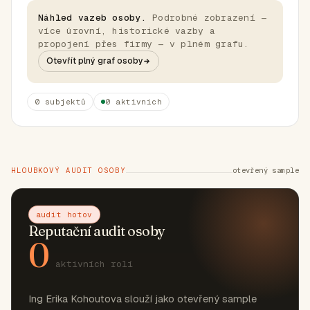
Náhled vazeb osoby.
Podrobné zobrazení —
více úrovní, historické vazby a
propojení přes firmy — v plném grafu.
Otevřít plný graf osoby
0 subjektů
0 aktivních
HLOUBKOVÝ AUDIT OSOBY
otevřený sample
audit hotov
Reputační audit osoby
0
aktivních rolí
Ing Erika Kohoutova slouží jako otevřený sample