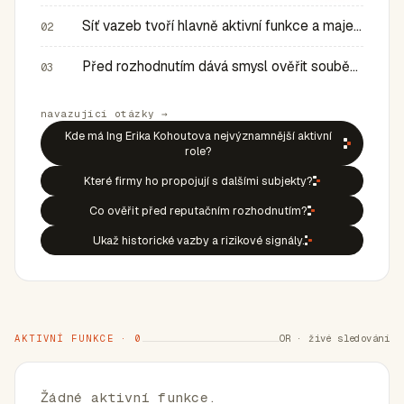
Síť vazeb tvoří hlavně aktivní funkce a majetkové role v…
02
Před rozhodnutím dává smysl ověřit souběh rolí, historic…
03
navazující otázky →
Kde má Ing Erika Kohoutova nejvýznamnější aktivní
role?
Které firmy ho propojují s dalšími subjekty?
Co ověřit před reputačním rozhodnutím?
Ukaž historické vazby a rizikové signály.
AKTIVNÍ FUNKCE · 0
OR · živé sledování
Žádné aktivní funkce.