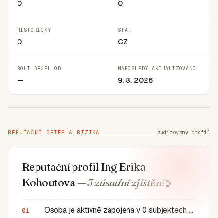
0
0
HISTORICKY
STÁT
0
CZ
ROLI DRŽEL OD
NAPOSLEDY AKTUALIZOVÁNO
—
9. 8. 2026
REPUTAČNÍ BRIEF & RIZIKA
auditovaný profil
Reputační profil Ing Erika
Kohoutova
— 3 zásadní
zjištění
Osoba je aktivně zapojena v 0 subjektech a má 0 historic…
01