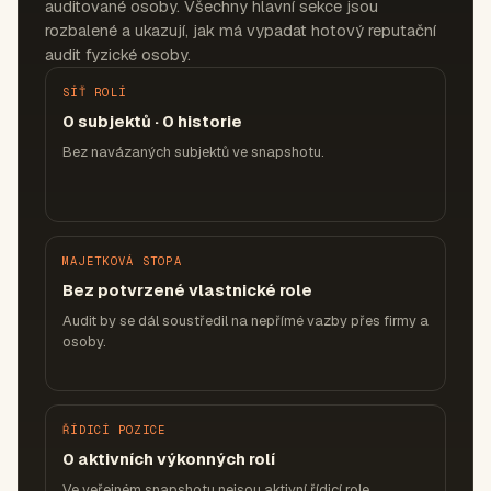
auditované osoby. Všechny hlavní sekce jsou
rozbalené a ukazují, jak má vypadat hotový reputační
audit fyzické osoby.
SÍŤ ROLÍ
0 subjektů · 0 historie
Bez navázaných subjektů ve snapshotu.
MAJETKOVÁ STOPA
Bez potvrzené vlastnické role
Audit by se dál soustředil na nepřímé vazby přes firmy a
osoby.
ŘÍDICÍ POZICE
0 aktivních výkonných rolí
Ve veřejném snapshotu nejsou aktivní řídicí role.