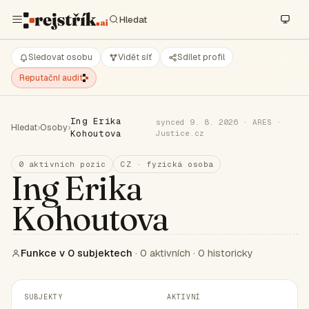
Sledovat osobu
Vidět síť
Sdílet profil
Reputační audit
Ing Erika
synced 9. 8. 2026 · ARES ·
Hledat
›
Osoby
›
Kohoutova
Justice.cz
0 aktivních pozic
CZ · fyzická osoba
Ing Erika
Kohoutova
Funkce v 0 subjektech
· 0 aktivních · 0 historicky
SUBJEKTY
AKTIVNÍ