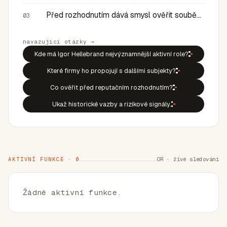
Před rozhodnutím dává smysl ověřit souběh rolí, historic…
03
navazující otázky →
Kde má Igor Hellebrand nejvýznamnější aktivní role?
Které firmy ho propojují s dalšími subjekty?
Co ověřit před reputačním rozhodnutím?
Ukaž historické vazby a rizikové signály.
AKTIVNÍ FUNKCE · 0
OR · živé sledování
Žádné aktivní funkce.