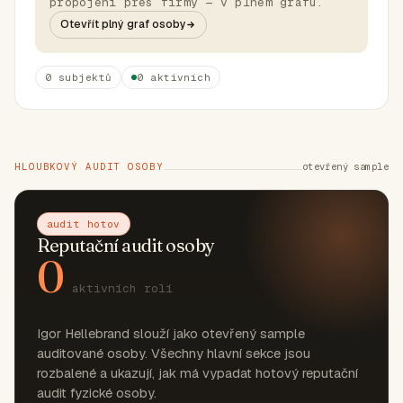
propojení přes firmy — v plném grafu.
Otevřít plný graf osoby
0 subjektů
0 aktivních
HLOUBKOVÝ AUDIT OSOBY
otevřený sample
audit hotov
Reputační audit osoby
0
aktivních rolí
Igor Hellebrand slouží jako otevřený sample
auditované osoby. Všechny hlavní sekce jsou
rozbalené a ukazují, jak má vypadat hotový reputační
audit fyzické osoby.