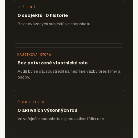
SÍŤ ROLÍ
0 subjektů · 0 historie
Bez navázaných subjektů ve snapshotu.
MAJETKOVÁ STOPA
Bez potvrzené vlastnické role
Audit by se dál soustředil na nepřímé vazby přes firmy a
osoby.
ŘÍDICÍ POZICE
0 aktivních výkonných rolí
Ve veřejném snapshotu nejsou aktivní řídicí role.