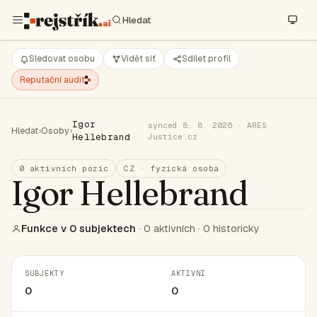
Sledovat osobu
Vidět síť
Sdílet profil
Reputační audit
Igor
synced 8. 8. 2026 · ARES ·
Hledat
›
Osoby
›
Hellebrand
Justice.cz
0 aktivních pozic
CZ · fyzická osoba
Igor Hellebrand
Funkce v 0 subjektech
· 0 aktivních · 0 historicky
SUBJEKTY
AKTIVNÍ
0
0