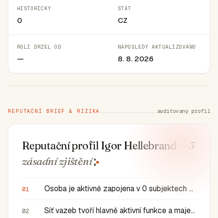
HISTORICKY
STÁT
0
CZ
ROLI DRŽEL OD
NAPOSLEDY AKTUALIZOVÁNO
—
8. 8. 2026
REPUTAČNÍ BRIEF & RIZIKA
auditovaný profil
Reputační profil Igor Hellebrand
— 3
zásadní
zjištění
Osoba je aktivně zapojena v 0 subjektech a má 0 historic…
01
Síť vazeb tvoří hlavně aktivní funkce a majetkové role v…
02