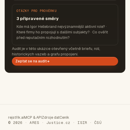
OTÁZKY PRO PROVĚRKU
3 připravené směry
Kde má Igor Hellebrand nejvýznamnější aktivní role? ·
Které firmy ho propojují s dalšími subjekty? · Co ověřit
před reputačním rozhodnutím?
Audit je v této ukázce otevřený včetně briefu, rolí,
historických vazeb a grafu propojení.
Zeptat se na audit
rejstřík.ai
MCP & API
Zdroje dat
Ceník
© 2026 · ARES · Justice.cz · ISIR · ČSÚ