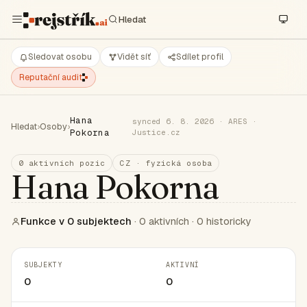
Sledovat osobu
Vidět síť
Sdílet profil
Reputační audit
Hana
synced 6. 8. 2026 · ARES ·
Hledat
›
Osoby
›
Pokorna
Justice.cz
0 aktivních pozic
CZ · fyzická osoba
Hana Pokorna
Funkce v 0 subjektech
· 0 aktivních · 0 historicky
SUBJEKTY
AKTIVNÍ
0
0