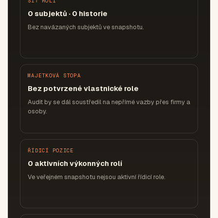
SÍŤ ROLÍ
0 subjektů · 0 historie
Bez navázaných subjektů ve snapshotu.
MAJETKOVÁ STOPA
Bez potvrzené vlastnické role
Audit by se dál soustředil na nepřímé vazby přes firmy a
osoby.
ŘÍDICÍ POZICE
0 aktivních výkonných rolí
Ve veřejném snapshotu nejsou aktivní řídicí role.