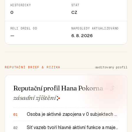
HISTORICKY
STÁT
0
CZ
ROLI DRŽEL OD
NAPOSLEDY AKTUALIZOVÁNO
—
6. 8. 2026
REPUTAČNÍ BRIEF & RIZIKA
auditovaný profil
Reputační profil Hana Pokorna
— 3
zásadní
zjištění
Osoba je aktivně zapojena v 0 subjektech a má 0 historic…
01
Síť vazeb tvoří hlavně aktivní funkce a majetkové role v…
02