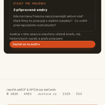
OTÁZKY PRO PROVĚRKU
3 připravené směry
Kde má Hana Pokorna nejvýznamnější aktivní role? ·
Které firmy ho propojují s dalšími subjekty? · Co ověřit
před reputačním rozhodnutím?
Audit je v této ukázce otevřený včetně briefu, rolí,
historických vazeb a grafu propojení.
Zeptat se na audit
rejstřík.ai
MCP & API
Zdroje dat
Ceník
© 2026 · ARES · Justice.cz · ISIR · ČSÚ