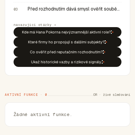
Před rozhodnutím dává smysl ověřit souběh rolí, historic…
03
navazující otázky →
Kde má Hana Pokorna nejvýznamnější aktivní role?
Které firmy ho propojují s dalšími subjekty?
Co ověřit před reputačním rozhodnutím?
Ukaž historické vazby a rizikové signály.
AKTIVNÍ FUNKCE · 0
OR · živé sledování
Žádné aktivní funkce.