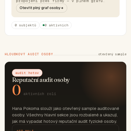
propojení přes firmy — v plném grafu.
Otevřít plný graf osoby
0 subjektů
0 aktivních
HLOUBKOVÝ AUDIT OSOBY
otevřený sample
audit hotov
Reputační audit osoby
0
aktivních rolí
Hana Pokorna slouží jako otevřený sample auditované
osoby. Všechny hlavní sekce jsou rozbalené a ukazují,
jak má vypadat hotový reputační audit fyzické osoby.