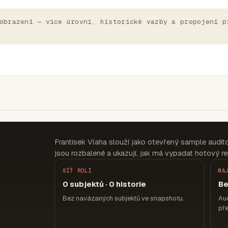
obrazení — více úrovní, historické vazby a propojení p
Frantisek Vlaha slouží jako otevřený sample audi
jsou rozbalené a ukazují, jak má vypadat hotový re
SÍŤ ROLÍ
MA
0 subjektů · 0 historie
Be
Bez navázaných subjektů ve snapshotu.
Aud
pře