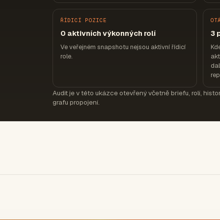
ŘÍDICÍ POZICE
OT
0 aktivních výkonných rolí
3 
Ve veřejném snapshotu nejsou aktivní řídicí
Kde
role.
akt
dal
re
Audit je v této ukázce otevřený včetně briefu, rolí, hist
grafu propojení.