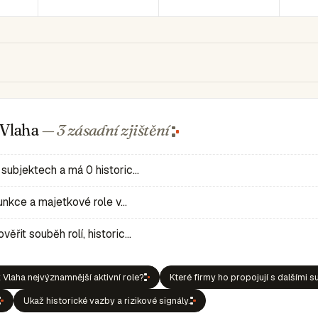
 Vlaha
— 3 zásadní
zjištění
 subjektech a má 0 historic…
 funkce a majetkové role v…
ěřit souběh rolí, historic…
 Vlaha nejvýznamnější aktivní role?
Které firmy ho propojují s dalšími s
Ukaž historické vazby a rizikové signály.