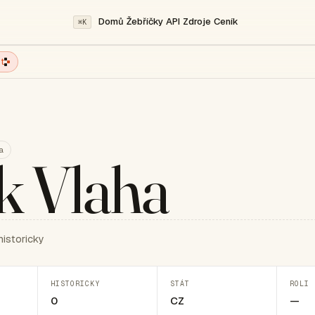
Domů
Žebříčky
API
Zdroje
Ceník
⌘K
t
a
k Vlaha
historicky
HISTORICKY
STÁT
ROLI 
0
CZ
—