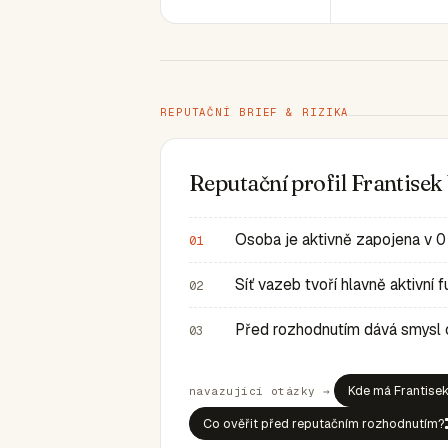
REPUTAČNÍ BRIEF & RIZIKA
Reputační profil Frantisek
Osoba je aktivně zapojena v 0
01
Síť vazeb tvoří hlavně aktivní
02
Před rozhodnutím dává smysl ov
03
Kde má Frantisek
navazující otázky →
Co ověřit před reputačním rozhodnutím?