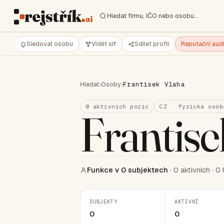
Hledat firmu, IČO nebo osobu…
Sledovat osobu
Vidět síť
Sdílet profil
Reputační audi
Hledat
›
Osoby
›
Frantisek Vlaha
0 aktivních pozic
CZ · fyzická osob
Frantise
Funkce v 0 subjektech
· 0 aktivních · 0 
SUBJEKTY
AKTIVNÍ
0
0