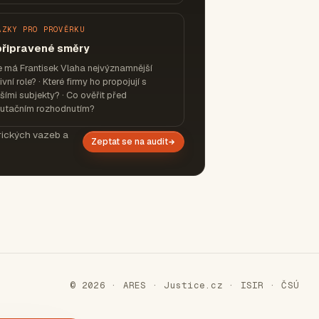
ÁZKY PRO PROVĚRKU
připravené směry
 má Frantisek Vlaha nejvýznamnější
ivní role? · Které firmy ho propojují s
šími subjekty? · Co ověřit před
putačním rozhodnutím?
orických vazeb a
Zeptat se na audit
© 2026 · ARES · Justice.cz · ISIR · ČSÚ