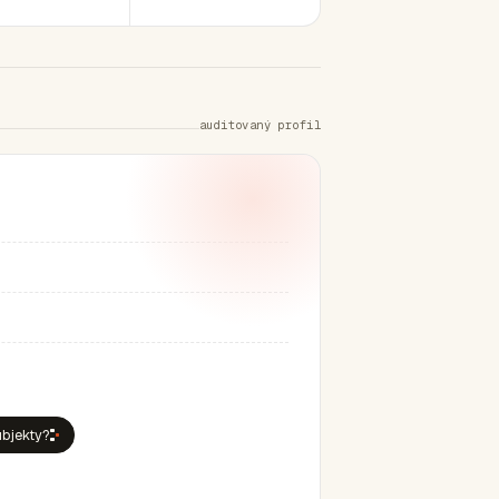
auditovaný profil
ubjekty?