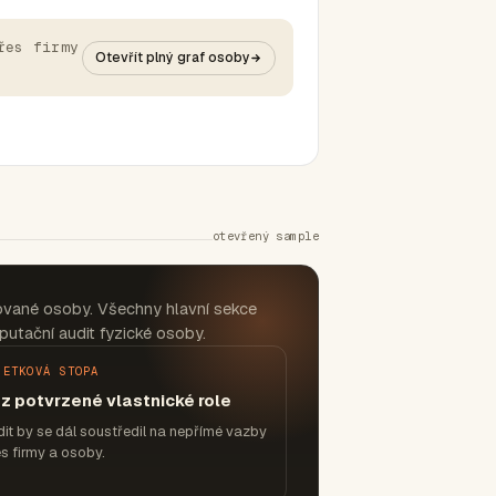
řes firmy
Otevřít plný graf osoby
otevřený sample
tované osoby. Všechny hlavní sekce
putační audit fyzické osoby.
JETKOVÁ STOPA
z potvrzené vlastnické role
it by se dál soustředil na nepřímé vazby
s firmy a osoby.