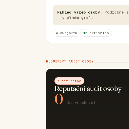
Náhled vazeb osoby.
Podrobné z
— v plném grafu.
0 subjektů
0 aktivních
HLOUBKOVÝ AUDIT OSOBY
audit hotov
Reputační audit osoby
0
aktivních rolí