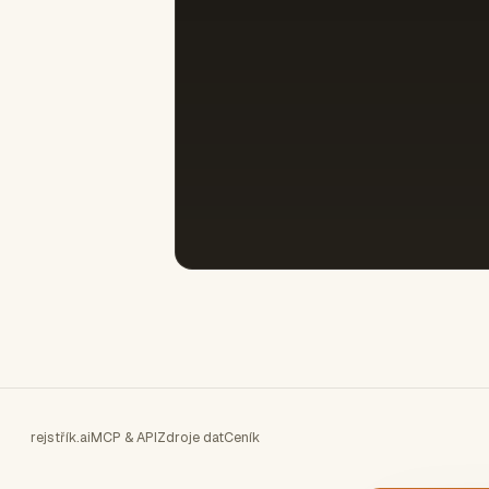
rejstřík.ai
MCP & API
Zdroje dat
Ceník