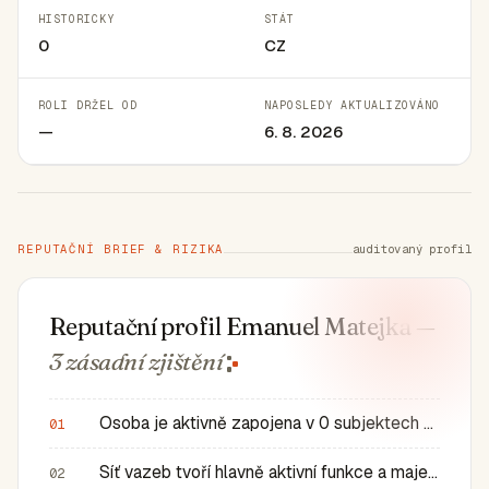
HISTORICKY
STÁT
0
CZ
ROLI DRŽEL OD
NAPOSLEDY AKTUALIZOVÁNO
—
6. 8. 2026
REPUTAČNÍ BRIEF & RIZIKA
auditovaný profil
Reputační profil Emanuel Matejka
—
3 zásadní
zjištění
Osoba je aktivně zapojena v 0 subjektech a má 0 historic…
01
Síť vazeb tvoří hlavně aktivní funkce a majetkové role v…
02