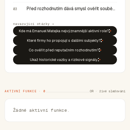
Před rozhodnutím dává smysl ověřit souběh rolí, historic…
03
navazující otázky →
Kde má Emanuel Matejka nejvýznamnější aktivní role?
Které firmy ho propojují s dalšími subjekty?
Co ověřit před reputačním rozhodnutím?
Ukaž historické vazby a rizikové signály.
AKTIVNÍ FUNKCE · 0
OR · živé sledování
Žádné aktivní funkce.