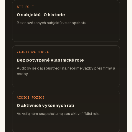
SÍŤ ROLÍ
0 subjektů · 0 historie
Bez navázaných subjektů ve snapshotu.
MAJETKOVÁ STOPA
Bez potvrzené vlastnické role
Audit by se dál soustředil na nepřímé vazby přes firmy a
osoby.
ŘÍDICÍ POZICE
0 aktivních výkonných rolí
Ve veřejném snapshotu nejsou aktivní řídicí role.