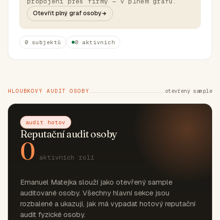
propojení přes firmy — v plném grafu.
Otevřít plný graf osoby
0 subjektů
0 aktivních
HLOUBKOVÝ AUDIT OSOBY
otevřený sample
audit hotov
Reputační audit osoby
0
aktivních rolí
Emanuel Matejka slouží jako otevřený sample
auditované osoby. Všechny hlavní sekce jsou
rozbalené a ukazují, jak má vypadat hotový reputační
audit fyzické osoby.