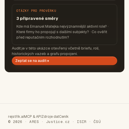
OTÁZKY PRO PROVĚRKU
3 připravené směry
Kde má Emanuel Matejka nejvýznamnější aktivní role? ·
Které firmy ho propojují s dalšími subjekty? · Co ověřit
před reputačním rozhodnutím?
Audit je v této ukázce otevřený včetně briefu, rolí,
historických vazeb a grafu propojení.
Zeptat se na audit
rejstřík.ai
MCP & API
Zdroje dat
Ceník
© 2026 · ARES · Justice.cz · ISIR · ČSÚ