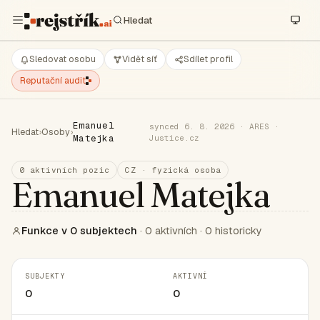
Sledovat osobu
Vidět síť
Sdílet profil
Reputační audit
Emanuel
synced 6. 8. 2026 · ARES ·
Hledat
›
Osoby
›
Matejka
Justice.cz
0 aktivních pozic
CZ · fyzická osoba
Emanuel Matejka
Funkce v 0 subjektech
· 0 aktivních · 0 historicky
SUBJEKTY
AKTIVNÍ
0
0