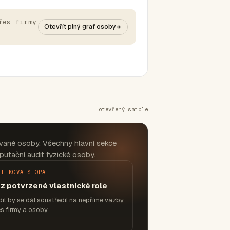
řes firmy
Otevřít plný graf osoby
otevřený sample
vané osoby. Všechny hlavní sekce
putační audit fyzické osoby.
JETKOVÁ STOPA
z potvrzené vlastnické role
it by se dál soustředil na nepřímé vazby
s firmy a osoby.