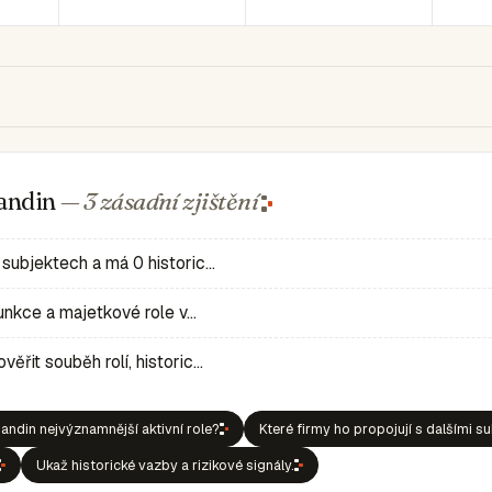
Gandin
— 3 zásadní
zjištění
 subjektech a má 0 historic…
 funkce a majetkové role v…
ěřit souběh rolí, historic…
ndin nejvýznamnější aktivní role?
Které firmy ho propojují s dalšími s
Ukaž historické vazby a rizikové signály.