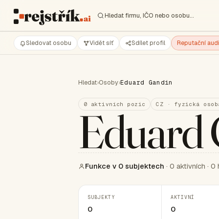
Hledat firmu, IČO nebo osobu…
Sledovat osobu
Vidět síť
Sdílet profil
Reputační audi
Hledat
›
Osoby
›
Eduard Gandin
0 aktivních pozic
CZ · fyzická osob
Eduard 
Funkce v 0 subjektech
· 0 aktivních · 0 
SUBJEKTY
AKTIVNÍ
0
0