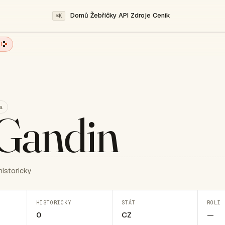
Domů
Žebříčky
API
Zdroje
Ceník
⌘K
t
a
Gandin
historicky
HISTORICKY
STÁT
ROLI 
0
CZ
—