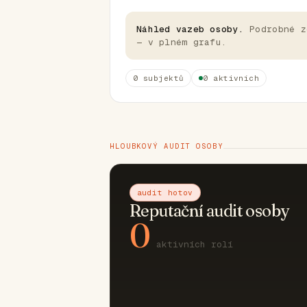
Náhled vazeb osoby.
Podrobné z
— v plném grafu.
0 subjektů
0 aktivních
HLOUBKOVÝ AUDIT OSOBY
audit hotov
Reputační audit osoby
0
aktivních rolí