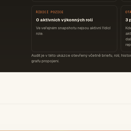
ŘÍDICÍ POZICE
OT
0 aktivních výkonných rolí
3 
Ve veřejném snapshotu nejsou aktivní řídicí
Kd
role.
akt
dal
re
Audit je v této ukázce otevřený včetně briefu, rolí, hist
grafu propojení.