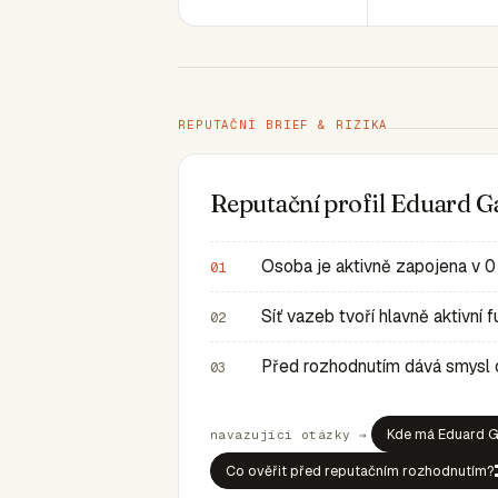
REPUTAČNÍ BRIEF & RIZIKA
Reputační profil Eduard 
Osoba je aktivně zapojena v 0
01
Síť vazeb tvoří hlavně aktivní
02
Před rozhodnutím dává smysl ov
03
Kde má Eduard Ga
navazující otázky →
Co ověřit před reputačním rozhodnutím?