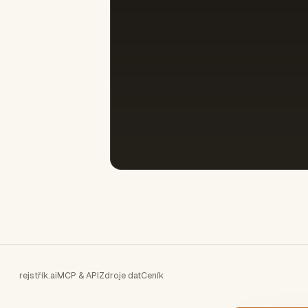
rejstřík.ai
MCP & API
Zdroje dat
Ceník