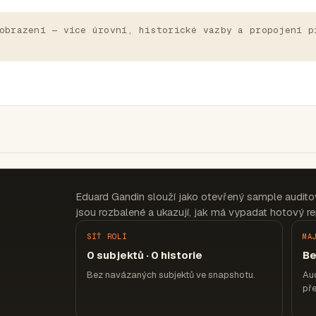
obrazení — více úrovní, historické vazby a propojení p
Eduard Gandin slouží jako otevřený sample audito
jsou rozbalené a ukazují, jak má vypadat hotový re
SÍŤ ROLÍ
MA
0 subjektů · 0 historie
Be
Bez navázaných subjektů ve snapshotu.
Aud
pře