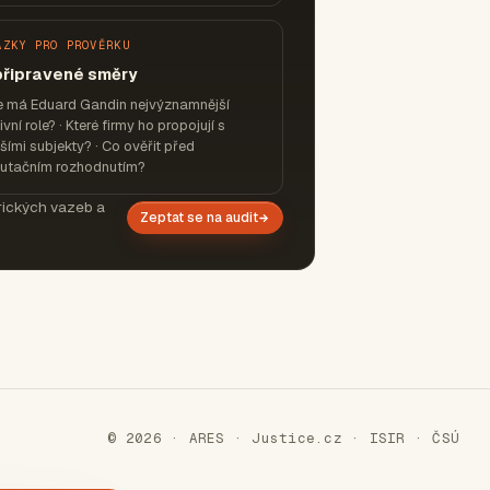
ÁZKY PRO PROVĚRKU
připravené směry
e má Eduard Gandin nejvýznamnější
ivní role? · Které firmy ho propojují s
šími subjekty? · Co ověřit před
putačním rozhodnutím?
orických vazeb a
Zeptat se na audit
© 2026 · ARES · Justice.cz · ISIR · ČSÚ