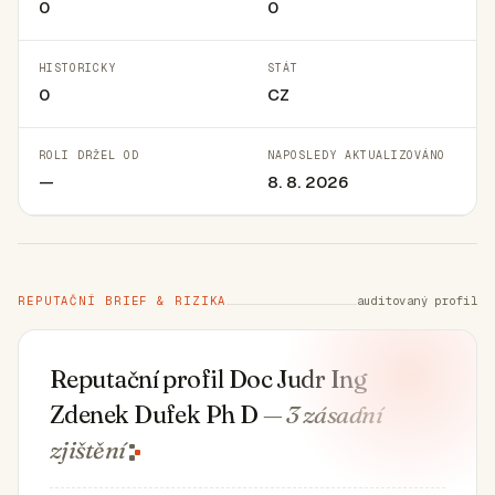
0
0
HISTORICKY
STÁT
0
CZ
ROLI DRŽEL OD
NAPOSLEDY AKTUALIZOVÁNO
—
8. 8. 2026
REPUTAČNÍ BRIEF & RIZIKA
auditovaný profil
Reputační profil Doc Judr Ing
Zdenek Dufek Ph D
— 3 zásadní
zjištění