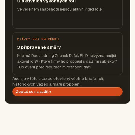
0 aktivních výkonných rolí
Ve veřejném snapshotu nejsou aktivní řídicí role.
OTÁZKY PRO PROVĚRKU
3 připravené směry
Kde má Doc Judr Ing Zdenek Dufek Ph D nejvýznamnější
aktivní role? · Které firmy ho propojují s dalšími subjekty?
· Co ověřit před reputačním rozhodnutím?
Audit je v této ukázce otevřený včetně briefu, rolí,
historických vazeb a grafu propojení.
Zeptat se na audit