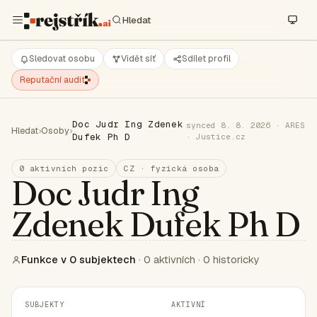
Sledovat osobu
Vidět síť
Sdílet profil
Reputační audit
Doc Judr Ing Zdenek
synced 8. 8. 2026 · ARES
Hledat
›
Osoby
›
Dufek Ph D
· Justice.cz
0 aktivních pozic
CZ · fyzická osoba
Doc Judr Ing
Zdenek Dufek Ph D
Funkce v 0 subjektech
· 0 aktivních · 0 historicky
SUBJEKTY
AKTIVNÍ