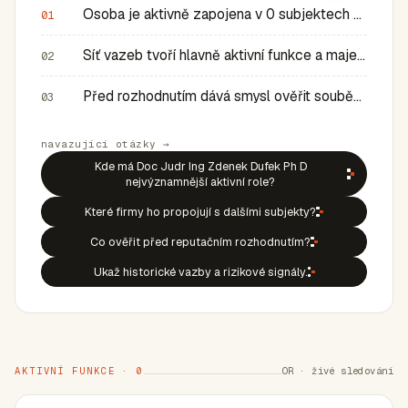
Osoba je aktivně zapojena v 0 subjektech a má 0 historic…
01
Síť vazeb tvoří hlavně aktivní funkce a majetkové role v…
02
Před rozhodnutím dává smysl ověřit souběh rolí, historic…
03
navazující otázky →
Kde má Doc Judr Ing Zdenek Dufek Ph D
nejvýznamnější aktivní role?
Které firmy ho propojují s dalšími subjekty?
Co ověřit před reputačním rozhodnutím?
Ukaž historické vazby a rizikové signály.
AKTIVNÍ FUNKCE · 0
OR · živé sledování