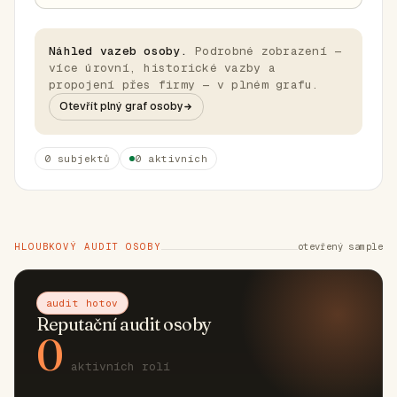
Náhled vazeb osoby.
Podrobné zobrazení —
více úrovní, historické vazby a
propojení přes firmy — v plném grafu.
Otevřít plný graf osoby
0 subjektů
0 aktivních
HLOUBKOVÝ AUDIT OSOBY
otevřený sample
audit hotov
Reputační audit osoby
0
aktivních rolí