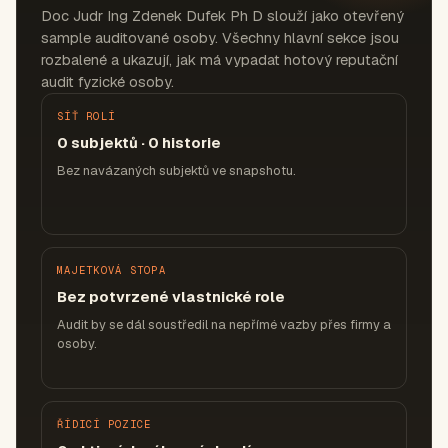
Doc Judr Ing Zdenek Dufek Ph D slouží jako otevřený
sample auditované osoby. Všechny hlavní sekce jsou
rozbalené a ukazují, jak má vypadat hotový reputační
audit fyzické osoby.
SÍŤ ROLÍ
0 subjektů · 0 historie
Bez navázaných subjektů ve snapshotu.
MAJETKOVÁ STOPA
Bez potvrzené vlastnické role
Audit by se dál soustředil na nepřímé vazby přes firmy a
osoby.
ŘÍDICÍ POZICE