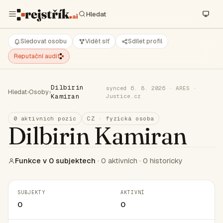
Sledovat osobu
Vidět síť
Sdílet profil
Reputační audit
Dilbirin
synced 6. 8. 2026 · ARES ·
Hledat
›
Osoby
›
Kamiran
Justice.cz
0 aktivních pozic
CZ · fyzická osoba
Dilbirin Kamiran
Funkce v 0 subjektech
· 0 aktivních · 0 historicky
SUBJEKTY
AKTIVNÍ
0
0