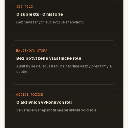
SÍŤ ROLÍ
0 subjektů · 0 historie
Bez navázaných subjektů ve snapshotu.
MAJETKOVÁ STOPA
Bez potvrzené vlastnické role
Audit by se dál soustředil na nepřímé vazby přes firmy a
osoby.
ŘÍDICÍ POZICE
0 aktivních výkonných rolí
Ve veřejném snapshotu nejsou aktivní řídicí role.