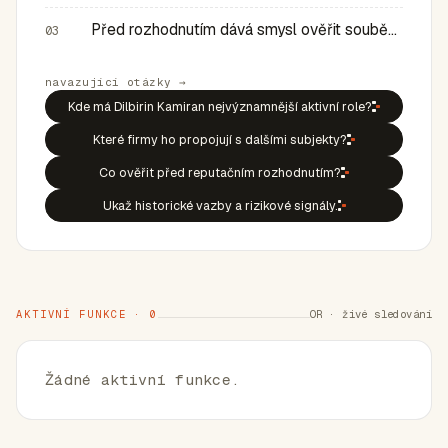
Před rozhodnutím dává smysl ověřit souběh rolí, historic…
03
navazující otázky →
Kde má Dilbirin Kamiran nejvýznamnější aktivní role?
Které firmy ho propojují s dalšími subjekty?
Co ověřit před reputačním rozhodnutím?
Ukaž historické vazby a rizikové signály.
AKTIVNÍ FUNKCE · 0
OR · živé sledování
Žádné aktivní funkce.