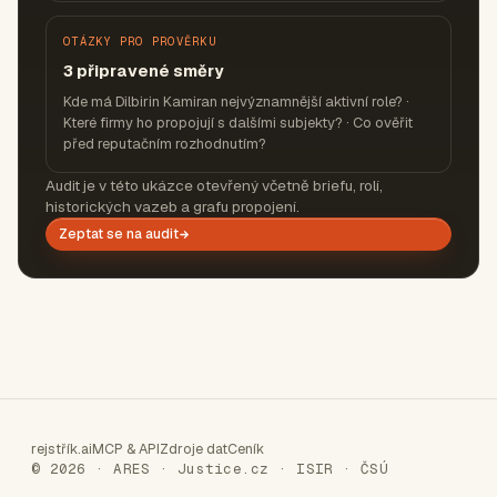
OTÁZKY PRO PROVĚRKU
3 připravené směry
Kde má Dilbirin Kamiran nejvýznamnější aktivní role? ·
Které firmy ho propojují s dalšími subjekty? · Co ověřit
před reputačním rozhodnutím?
Audit je v této ukázce otevřený včetně briefu, rolí,
historických vazeb a grafu propojení.
Zeptat se na audit
rejstřík.ai
MCP & API
Zdroje dat
Ceník
© 2026 · ARES · Justice.cz · ISIR · ČSÚ