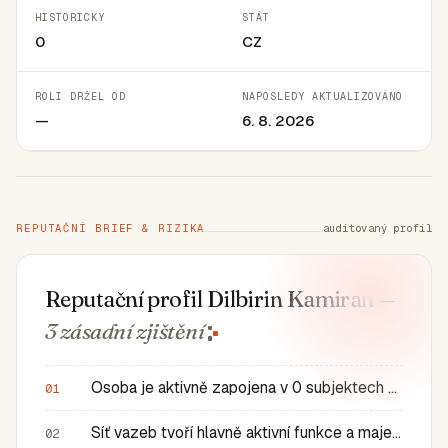
HISTORICKY
STÁT
0
CZ
ROLI DRŽEL OD
NAPOSLEDY AKTUALIZOVÁNO
—
6. 8. 2026
REPUTAČNÍ BRIEF & RIZIKA
auditovaný profil
Reputační profil Dilbirin Kamiran
—
3 zásadní
zjištění
Osoba je aktivně zapojena v 0 subjektech a má 0 historic…
01
Síť vazeb tvoří hlavně aktivní funkce a majetkové role v…
02