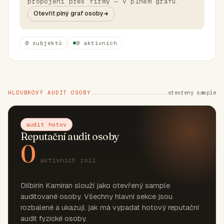
propojení přes firmy — v plném grafu.
Otevřít plný graf osoby
0 subjektů
0 aktivních
HLOUBKOVÝ AUDIT OSOBY
otevřený sample
audit hotov
Reputační audit osoby
0
aktivních rolí
Dilbirin Kamiran slouží jako otevřený sample
auditované osoby. Všechny hlavní sekce jsou
rozbalené a ukazují, jak má vypadat hotový reputační
audit fyzické osoby.