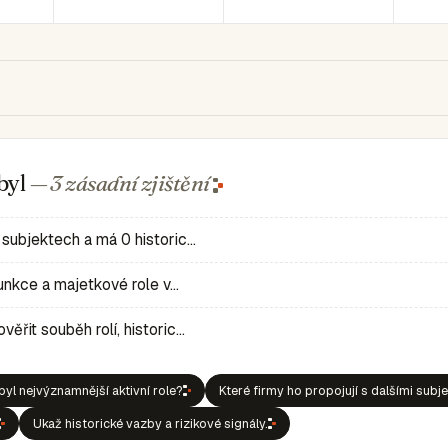
byl
— 3 zásadní
zjištění
 subjektech a má 0 historic…
 funkce a majetkové role v…
ěřit souběh rolí, historic…
byl nejvýznamnější aktivní role?
Které firmy ho propojují s dalšími subj
Ukaž historické vazby a rizikové signály.