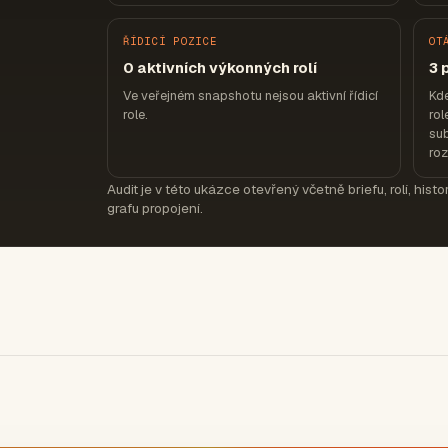
ŘÍDICÍ POZICE
OT
0 aktivních výkonných rolí
3 
Ve veřejném snapshotu nejsou aktivní řídicí
Kde
role.
rol
sub
ro
Audit je v této ukázce otevřený včetně briefu, rolí, hist
grafu propojení.