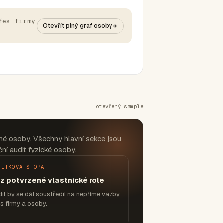
řes firmy
Otevřít plný graf osoby
otevřený sample
né osoby. Všechny hlavní sekce jsou
ní audit fyzické osoby.
JETKOVÁ STOPA
z potvrzené vlastnické role
it by se dál soustředil na nepřímé vazby
s firmy a osoby.