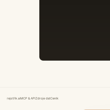
rejstřík.ai
MCP & API
Zdroje dat
Ceník