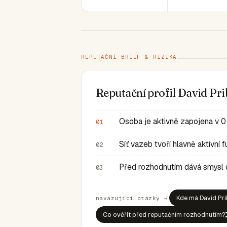
REPUTAČNÍ BRIEF & RIZIKA
Reputační profil David Pri
Osoba je aktivně zapojena v 0
01
Síť vazeb tvoří hlavně aktivní
02
Před rozhodnutím dává smysl ov
03
Kde má David Pri
navazující otázky →
Co ověřit před reputačním rozhodnutím?