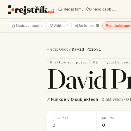
Hledat firmu, IČO nebo osobu…
Sledovat osobu
Vidět síť
Sdílet profil
Reputační audi
Hledat
›
Osoby
›
David Pribyl
0 aktivních pozic
CZ · fyzická osob
David Pr
Funkce v 0 subjektech
· 0 aktivních · 0 
SUBJEKTY
AKTIVNÍ
0
0