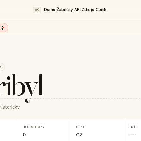
Domů
Žebříčky
API
Zdroje
Ceník
⌘K
t
a
ibyl
historicky
HISTORICKY
STÁT
ROLI 
0
CZ
—