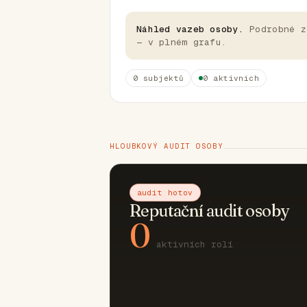
Náhled vazeb osoby.
Podrobné z
— v plném grafu.
0 subjektů
0 aktivních
HLOUBKOVÝ AUDIT OSOBY
audit hotov
Reputační audit osoby
0
aktivních rolí