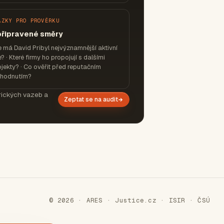
ÁZKY PRO PROVĚRKU
připravené směry
 má David Pribyl nejvýznamnější aktivní
e? · Které firmy ho propojují s dalšími
jekty? · Co ověřit před reputačním
zhodnutím?
orických vazeb a
Zeptat se na audit
© 2026 · ARES · Justice.cz · ISIR · ČSÚ