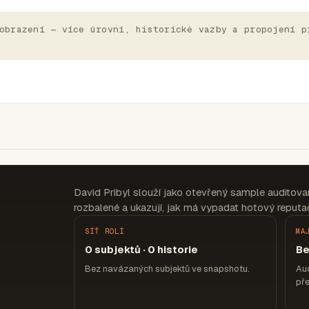
obrazení — více úrovní, historické vazby a propojení p
David Pribyl slouží jako otevřený sample auditova
rozbalené a ukazují, jak má vypadat hotový reputač
SÍŤ ROLÍ
MA
0 subjektů · 0 historie
Be
Bez navázaných subjektů ve snapshotu.
Aud
pře