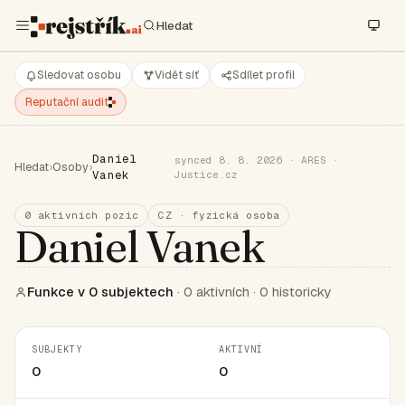
Sledovat osobu
Vidět síť
Sdílet profil
Reputační audit
Daniel
synced 8. 8. 2026 · ARES ·
Hledat
›
Osoby
›
Vanek
Justice.cz
0 aktivních pozic
CZ · fyzická osoba
Daniel Vanek
Funkce v 0 subjektech
· 0 aktivních · 0 historicky
SUBJEKTY
AKTIVNÍ
0
0