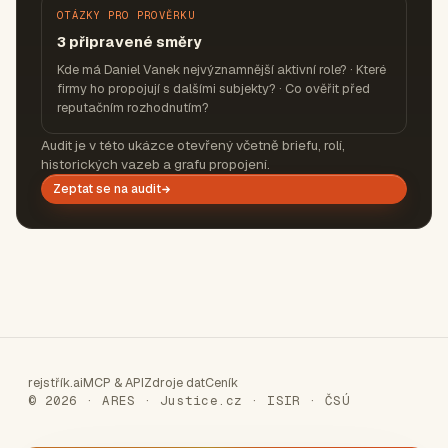
OTÁZKY PRO PROVĚRKU
3 připravené směry
Kde má Daniel Vanek nejvýznamnější aktivní role? · Které
firmy ho propojují s dalšími subjekty? · Co ověřit před
reputačním rozhodnutím?
Audit je v této ukázce otevřený včetně briefu, rolí,
historických vazeb a grafu propojení.
Zeptat se na audit
rejstřík.ai
MCP & API
Zdroje dat
Ceník
© 2026 · ARES · Justice.cz · ISIR · ČSÚ