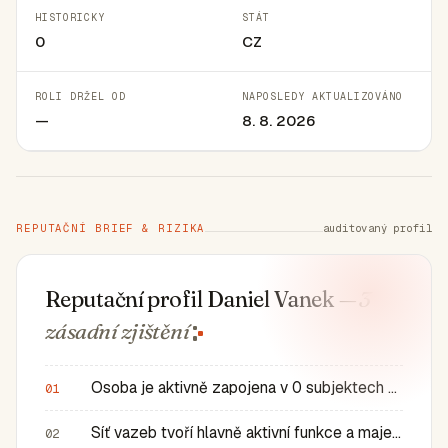
HISTORICKY
STÁT
0
CZ
ROLI DRŽEL OD
NAPOSLEDY AKTUALIZOVÁNO
—
8. 8. 2026
REPUTAČNÍ BRIEF & RIZIKA
auditovaný profil
Reputační profil Daniel Vanek
— 3
zásadní
zjištění
Osoba je aktivně zapojena v 0 subjektech a má 0 historic…
01
Síť vazeb tvoří hlavně aktivní funkce a majetkové role v…
02