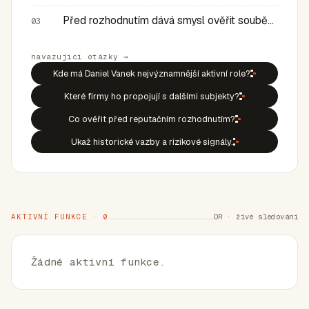
Před rozhodnutím dává smysl ověřit souběh rolí, historic…
03
navazující otázky →
Kde má Daniel Vanek nejvýznamnější aktivní role?
Které firmy ho propojují s dalšími subjekty?
Co ověřit před reputačním rozhodnutím?
Ukaž historické vazby a rizikové signály.
AKTIVNÍ FUNKCE · 0
OR · živé sledování
Žádné aktivní funkce.