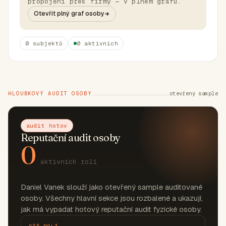
propojení přes firmy — v plném grafu.
Otevřít plný graf osoby
0 subjektů
0 aktivních
HLOUBKOVÝ AUDIT OSOBY
otevřený sample
audit hotov
Reputační audit osoby
0
aktivních rolí
Daniel Vanek slouží jako otevřený sample auditované
osoby. Všechny hlavní sekce jsou rozbalené a ukazují,
jak má vypadat hotový reputační audit fyzické osoby.