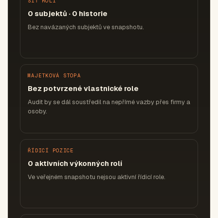
SÍŤ ROLÍ
0 subjektů · 0 historie
Bez navázaných subjektů ve snapshotu.
MAJETKOVÁ STOPA
Bez potvrzené vlastnické role
Audit by se dál soustředil na nepřímé vazby přes firmy a
osoby.
ŘÍDICÍ POZICE
0 aktivních výkonných rolí
Ve veřejném snapshotu nejsou aktivní řídicí role.