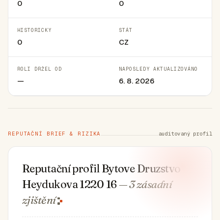
0
0
HISTORICKY
STÁT
0
CZ
ROLI DRŽEL OD
NAPOSLEDY AKTUALIZOVÁNO
—
6. 8. 2026
REPUTAČNÍ BRIEF & RIZIKA
auditovaný profil
Reputační profil Bytove Druzstvo
Heydukova 1220 16
— 3 zásadní
zjištění