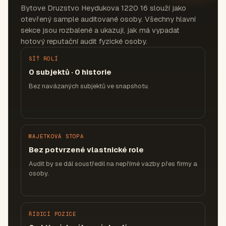
Bytove Druzstvo Heydukova 1220 16 slouží jako
otevřený sample auditované osoby. Všechny hlavní
sekce jsou rozbalené a ukazují, jak má vypadat
hotový reputační audit fyzické osoby.
SÍŤ ROLÍ
0 subjektů · 0 historie
Bez navázaných subjektů ve snapshotu.
MAJETKOVÁ STOPA
Bez potvrzené vlastnické role
Audit by se dál soustředil na nepřímé vazby přes firmy a
osoby.
ŘÍDICÍ POZICE