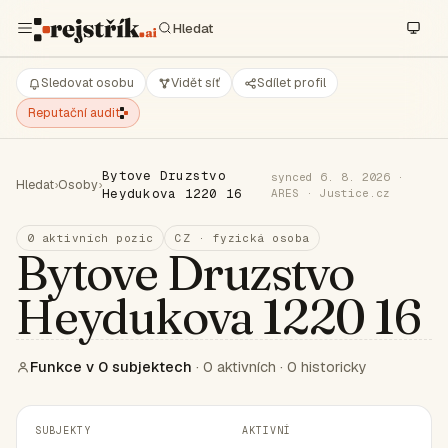
Sledovat osobu
Vidět síť
Sdílet profil
Reputační audit
Bytove Druzstvo
synced 6. 8. 2026 ·
Hledat
›
Osoby
›
Heydukova 1220 16
ARES · Justice.cz
0 aktivních pozic
CZ · fyzická osoba
Bytove Druzstvo
Heydukova 1220 16
Funkce v 0 subjektech
· 0 aktivních · 0 historicky
SUBJEKTY
AKTIVNÍ