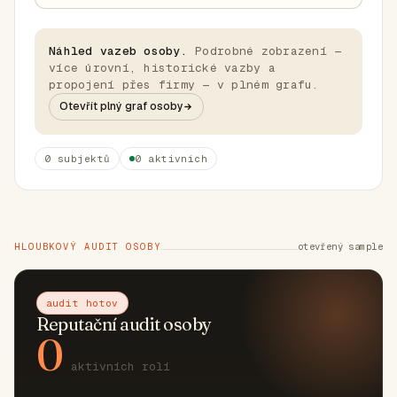
Náhled vazeb osoby.
Podrobné zobrazení —
více úrovní, historické vazby a
propojení přes firmy — v plném grafu.
Otevřít plný graf osoby
0 subjektů
0 aktivních
HLOUBKOVÝ AUDIT OSOBY
otevřený sample
audit hotov
Reputační audit osoby
0
aktivních rolí