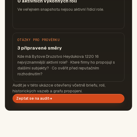
0 aktivních výkonných rolí
Ve veřejném snapshotu nejsou aktivní řídicí role.
OTÁZKY PRO PROVĚRKU
3 připravené směry
Kde má Bytove Druzstvo Heydukova 1220 16
nejvýznamnější aktivní role? · Které firmy ho propojují s
dalšími subjekty? · Co ověřit před reputačním
rozhodnutím?
Audit je v této ukázce otevřený včetně briefu, rolí,
historických vazeb a grafu propojení.
Zeptat se na audit