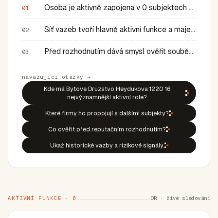
Osoba je aktivně zapojena v 0 subjektech a má 0 historic…
01
Síť vazeb tvoří hlavně aktivní funkce a majetkové role v…
02
Před rozhodnutím dává smysl ověřit souběh rolí, historic…
03
navazující otázky →
Kde má Bytove Druzstvo Heydukova 1220 16
nejvýznamnější aktivní role?
Které firmy ho propojují s dalšími subjekty?
Co ověřit před reputačním rozhodnutím?
Ukaž historické vazby a rizikové signály.
AKTIVNÍ FUNKCE · 0
OR · živé sledování