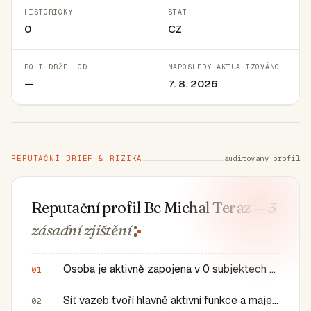
HISTORICKY
STÁT
0
CZ
ROLI DRŽEL OD
NAPOSLEDY AKTUALIZOVÁNO
—
7. 8. 2026
REPUTAČNÍ BRIEF & RIZIKA
auditovaný profil
Reputační profil Bc Michal Teraz
— 3
zásadní
zjištění
Osoba je aktivně zapojena v 0 subjektech a má 0 historic…
01
Síť vazeb tvoří hlavně aktivní funkce a majetkové role v…
02