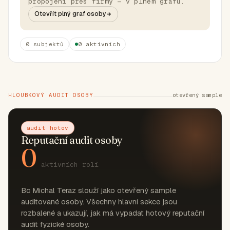
propojení přes firmy — v plném grafu.
Otevřít plný graf osoby
0 subjektů
0 aktivních
HLOUBKOVÝ AUDIT OSOBY
otevřený sample
audit hotov
Reputační audit osoby
0
aktivních rolí
Bc Michal Teraz slouží jako otevřený sample
auditované osoby. Všechny hlavní sekce jsou
rozbalené a ukazují, jak má vypadat hotový reputační
audit fyzické osoby.