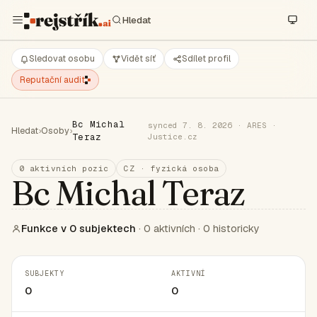
Sledovat osobu
Vidět síť
Sdílet profil
Reputační audit
Bc Michal
synced 7. 8. 2026 · ARES ·
Hledat
›
Osoby
›
Teraz
Justice.cz
0 aktivních pozic
CZ · fyzická osoba
Bc Michal Teraz
Funkce v 0 subjektech
· 0 aktivních · 0 historicky
SUBJEKTY
AKTIVNÍ
0
0