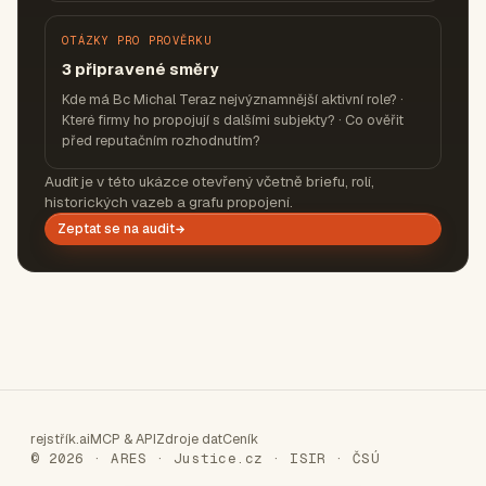
OTÁZKY PRO PROVĚRKU
3 připravené směry
Kde má Bc Michal Teraz nejvýznamnější aktivní role? ·
Které firmy ho propojují s dalšími subjekty? · Co ověřit
před reputačním rozhodnutím?
Audit je v této ukázce otevřený včetně briefu, rolí,
historických vazeb a grafu propojení.
Zeptat se na audit
rejstřík.ai
MCP & API
Zdroje dat
Ceník
© 2026 · ARES · Justice.cz · ISIR · ČSÚ