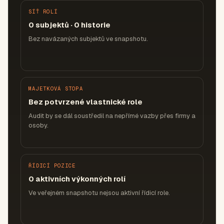
SÍŤ ROLÍ
0 subjektů · 0 historie
Bez navázaných subjektů ve snapshotu.
MAJETKOVÁ STOPA
Bez potvrzené vlastnické role
Audit by se dál soustředil na nepřímé vazby přes firmy a
osoby.
ŘÍDICÍ POZICE
0 aktivních výkonných rolí
Ve veřejném snapshotu nejsou aktivní řídicí role.