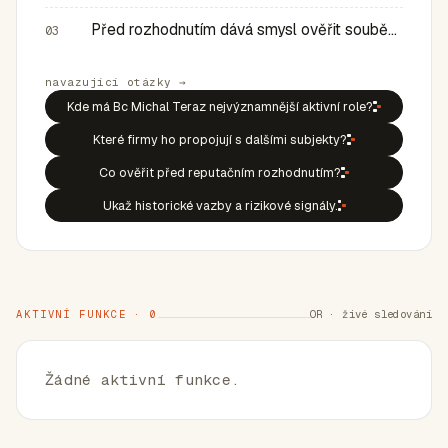
Před rozhodnutím dává smysl ověřit souběh rolí, historic…
03
navazující otázky →
Kde má Bc Michal Teraz nejvýznamnější aktivní role?
Které firmy ho propojují s dalšími subjekty?
Co ověřit před reputačním rozhodnutím?
Ukaž historické vazby a rizikové signály.
AKTIVNÍ FUNKCE · 0
OR · živé sledování
Žádné aktivní funkce.