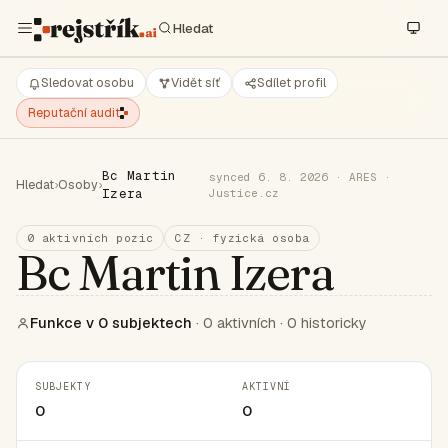
Sledovat osobu
Vidět síť
Sdílet profil
Reputační audit
Bc Martin
synced 6. 8. 2026 · ARES ·
Hledat
›
Osoby
›
Izera
Justice.cz
0 aktivních pozic
CZ · fyzická osoba
Bc Martin Izera
Funkce v 0 subjektech
· 0 aktivních · 0 historicky
SUBJEKTY
AKTIVNÍ
0
0