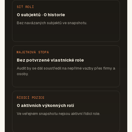
SÍŤ ROLÍ
0 subjektů · 0 historie
Bez navázaných subjektů ve snapshotu.
MAJETKOVÁ STOPA
Bez potvrzené vlastnické role
Audit by se dál soustředil na nepřímé vazby přes firmy a
osoby.
ŘÍDICÍ POZICE
0 aktivních výkonných rolí
Ve veřejném snapshotu nejsou aktivní řídicí role.