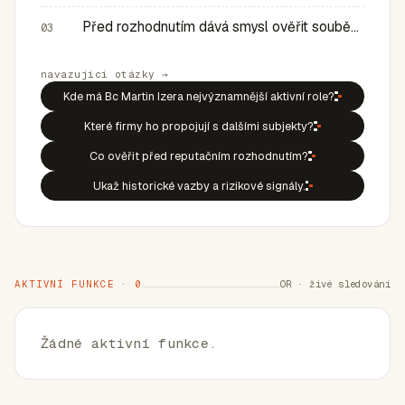
Před rozhodnutím dává smysl ověřit souběh rolí, historic…
03
navazující otázky →
Kde má Bc Martin Izera nejvýznamnější aktivní role?
Které firmy ho propojují s dalšími subjekty?
Co ověřit před reputačním rozhodnutím?
Ukaž historické vazby a rizikové signály.
AKTIVNÍ FUNKCE · 0
OR · živé sledování
Žádné aktivní funkce.