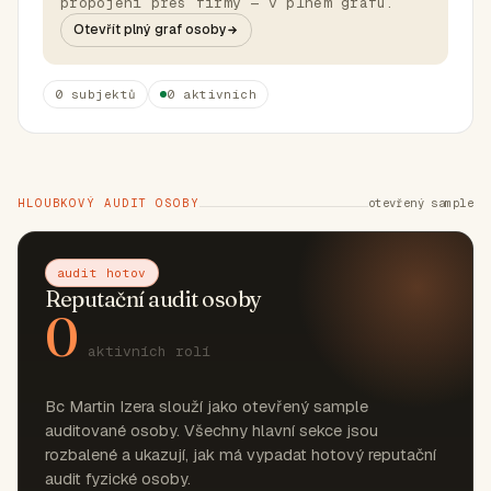
propojení přes firmy — v plném grafu.
Otevřít plný graf osoby
0 subjektů
0 aktivních
HLOUBKOVÝ AUDIT OSOBY
otevřený sample
audit hotov
Reputační audit osoby
0
aktivních rolí
Bc Martin Izera slouží jako otevřený sample
auditované osoby. Všechny hlavní sekce jsou
rozbalené a ukazují, jak má vypadat hotový reputační
audit fyzické osoby.