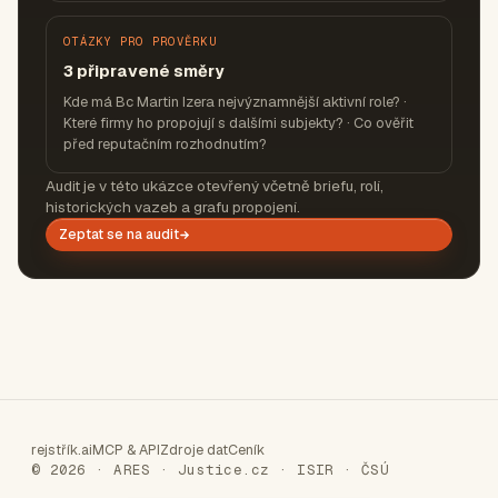
OTÁZKY PRO PROVĚRKU
3 připravené směry
Kde má Bc Martin Izera nejvýznamnější aktivní role? ·
Které firmy ho propojují s dalšími subjekty? · Co ověřit
před reputačním rozhodnutím?
Audit je v této ukázce otevřený včetně briefu, rolí,
historických vazeb a grafu propojení.
Zeptat se na audit
rejstřík.ai
MCP & API
Zdroje dat
Ceník
© 2026 · ARES · Justice.cz · ISIR · ČSÚ