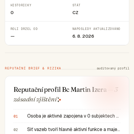
HISTORICKY
STÁT
0
CZ
ROLI DRŽEL OD
NAPOSLEDY AKTUALIZOVÁNO
—
6. 8. 2026
REPUTAČNÍ BRIEF & RIZIKA
auditovaný profil
Reputační profil Bc Martin Izera
— 3
zásadní
zjištění
Osoba je aktivně zapojena v 0 subjektech a má 0 historic…
01
Síť vazeb tvoří hlavně aktivní funkce a majetkové role v…
02