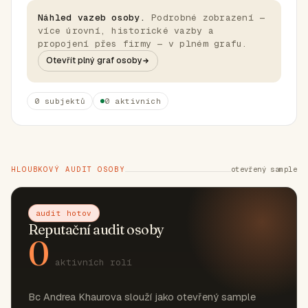
Náhled vazeb osoby.
Podrobné zobrazení —
více úrovní, historické vazby a
propojení přes firmy — v plném grafu.
Otevřít plný graf osoby
0 subjektů
0 aktivních
HLOUBKOVÝ AUDIT OSOBY
otevřený sample
audit hotov
Reputační audit osoby
0
aktivních rolí
Bc Andrea Khaurova slouží jako otevřený sample