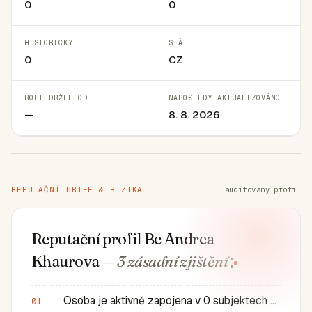
0
0
HISTORICKY
STÁT
0
CZ
ROLI DRŽEL OD
NAPOSLEDY AKTUALIZOVÁNO
—
8. 8. 2026
REPUTAČNÍ BRIEF & RIZIKA
auditovaný profil
Reputační profil Bc Andrea
Khaurova
— 3 zásadní
zjištění
Osoba je aktivně zapojena v 0 subjektech a má 0 historic…
01