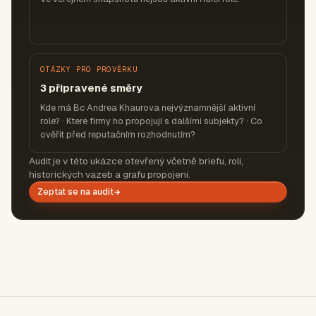
OTÁZKY PRO PROVĚRKU
3 připravené směry
Kde má Bc Andrea Khaurova nejvýznamnější aktivní
role? · Které firmy ho propojují s dalšími subjekty? · Co
ověřit před reputačním rozhodnutím?
Audit je v této ukázce otevřený včetně briefu, rolí,
historických vazeb a grafu propojení.
Zeptat se na audit