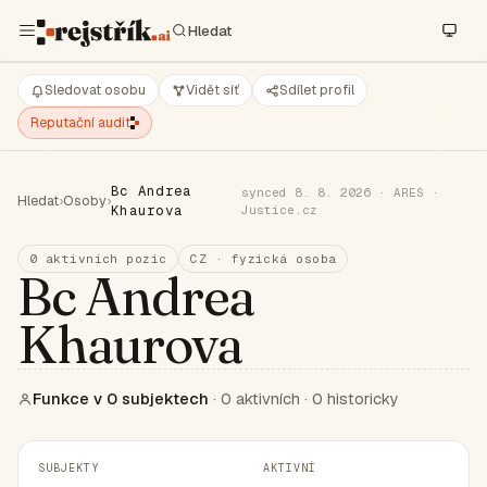
Sledovat osobu
Vidět síť
Sdílet profil
Reputační audit
Bc Andrea
synced 8. 8. 2026 · ARES ·
Hledat
›
Osoby
›
Khaurova
Justice.cz
0 aktivních pozic
CZ · fyzická osoba
Bc Andrea
Khaurova
Funkce v 0 subjektech
· 0 aktivních · 0 historicky
SUBJEKTY
AKTIVNÍ