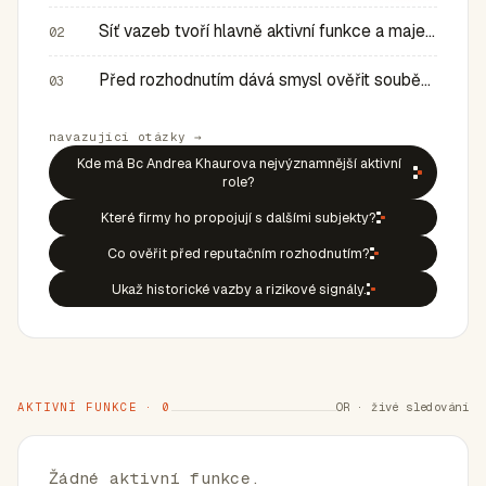
Síť vazeb tvoří hlavně aktivní funkce a majetkové role v…
02
Před rozhodnutím dává smysl ověřit souběh rolí, historic…
03
navazující otázky →
Kde má Bc Andrea Khaurova nejvýznamnější aktivní
role?
Které firmy ho propojují s dalšími subjekty?
Co ověřit před reputačním rozhodnutím?
Ukaž historické vazby a rizikové signály.
AKTIVNÍ FUNKCE · 0
OR · živé sledování
Žádné aktivní funkce.