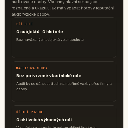
auditované osoby. Všechny hlavní sekce jsou
rozbalené a ukazují, jak má vypadat hotový reputační
audit fyzické osoby.
SÍŤ ROLÍ
0 subjektů · 0 historie
Bez navázaných subjektů ve snapshotu.
MAJETKOVÁ STOPA
Bez potvrzené vlastnické role
Audit by se dál soustředil na nepřímé vazby přes firmy a
osoby.
ŘÍDICÍ POZICE
0 aktivních výkonných rolí
Ve veřejném snapshotu nejsou aktivní řídicí role.