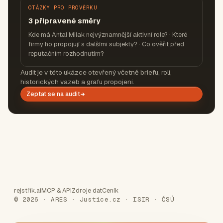
OTÁZKY PRO PROVĚRKU
3 připravené směry
Kde má Antal Milak nejvýznamnější aktivní role? · Které
firmy ho propojují s dalšími subjekty? · Co ověřit před
reputačním rozhodnutím?
Audit je v této ukázce otevřený včetně briefu, rolí,
historických vazeb a grafu propojení.
Zeptat se na audit
rejstřík.ai
MCP & API
Zdroje dat
Ceník
© 2026 · ARES · Justice.cz · ISIR · ČSÚ