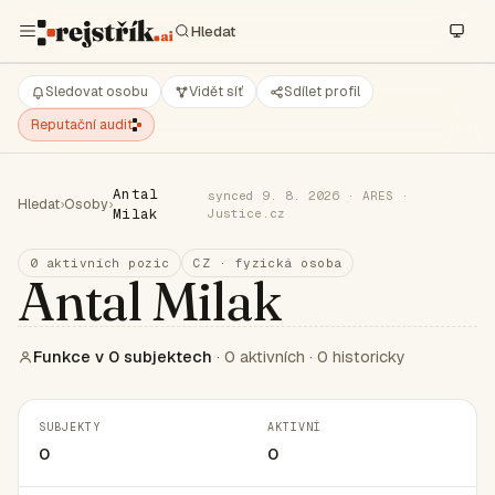
Sledovat osobu
Vidět síť
Sdílet profil
Reputační audit
Antal
synced 9. 8. 2026 · ARES ·
Hledat
›
Osoby
›
Milak
Justice.cz
0 aktivních pozic
CZ · fyzická osoba
Antal Milak
Funkce v 0 subjektech
· 0 aktivních · 0 historicky
SUBJEKTY
AKTIVNÍ
0
0