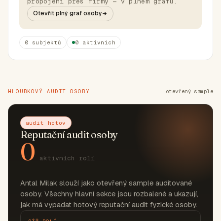
propojení přes firmy — v plném grafu.
Otevřít plný graf osoby
0 subjektů
0 aktivních
HLOUBKOVÝ AUDIT OSOBY
otevřený sample
audit hotov
Reputační audit osoby
0
aktivních rolí
Antal Milak slouží jako otevřený sample auditované
osoby. Všechny hlavní sekce jsou rozbalené a ukazují,
jak má vypadat hotový reputační audit fyzické osoby.