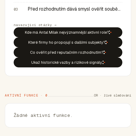
Před rozhodnutím dává smysl ověřit souběh rolí, historic…
03
navazující otázky →
Kde má Antal Milak nejvýznamnější aktivní role?
Které firmy ho propojují s dalšími subjekty?
Co ověřit před reputačním rozhodnutím?
Ukaž historické vazby a rizikové signály.
AKTIVNÍ FUNKCE · 0
OR · živé sledování
Žádné aktivní funkce.