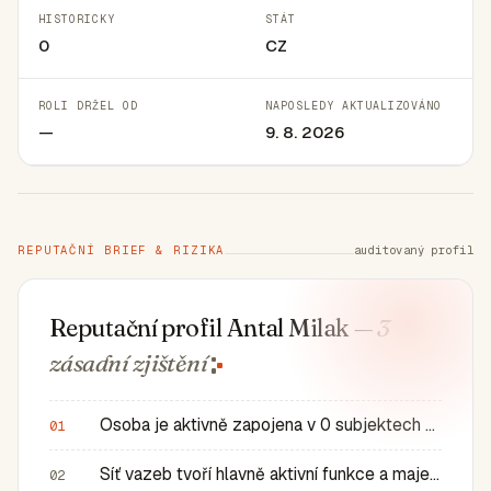
HISTORICKY
STÁT
0
CZ
ROLI DRŽEL OD
NAPOSLEDY AKTUALIZOVÁNO
—
9. 8. 2026
REPUTAČNÍ BRIEF & RIZIKA
auditovaný profil
Reputační profil Antal Milak
— 3
zásadní
zjištění
Osoba je aktivně zapojena v 0 subjektech a má 0 historic…
01
Síť vazeb tvoří hlavně aktivní funkce a majetkové role v…
02