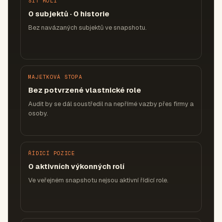
SÍŤ ROLÍ
0 subjektů · 0 historie
Bez navázaných subjektů ve snapshotu.
MAJETKOVÁ STOPA
Bez potvrzené vlastnické role
Audit by se dál soustředil na nepřímé vazby přes firmy a
osoby.
ŘÍDICÍ POZICE
0 aktivních výkonných rolí
Ve veřejném snapshotu nejsou aktivní řídicí role.