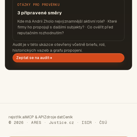
OTÁZKY PRO PROVĚRKU
3 připravené směry
Kde má Andrii Zholo nejvýznamnější aktivní role? · Které
firmy ho propojují s dalšími subjekty? · Co ověřit před
reputačním rozhodnutím?
Audit je v této ukázce otevřený včetně briefu, rolí,
historických vazeb a grafu propojení.
Zeptat se na audit
rejstřík.ai
MCP & API
Zdroje dat
Ceník
© 2026 · ARES · Justice.cz · ISIR · ČSÚ