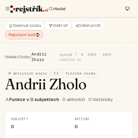
Sledovat osobu
Vidět síť
Sdílet profil
Reputační audit
Andrii
synced 7. 8. 2026 · ARES ·
Hledat
›
Osoby
›
Zholo
Justice.cz
0 aktivních pozic
CZ · fyzická osoba
Andrii Zholo
Funkce v 0 subjektech
· 0 aktivních · 0 historicky
SUBJEKTY
AKTIVNÍ
0
0