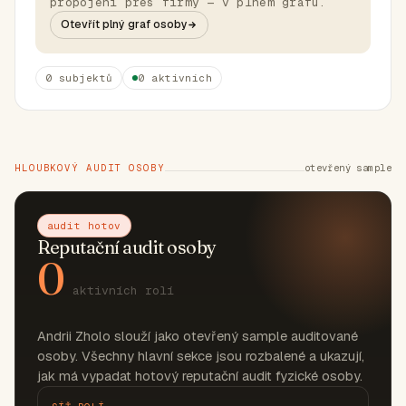
propojení přes firmy — v plném grafu.
Otevřít plný graf osoby
0 subjektů
0 aktivních
HLOUBKOVÝ AUDIT OSOBY
otevřený sample
audit hotov
Reputační audit osoby
0
aktivních rolí
Andrii Zholo slouží jako otevřený sample auditované
osoby. Všechny hlavní sekce jsou rozbalené a ukazují,
jak má vypadat hotový reputační audit fyzické osoby.