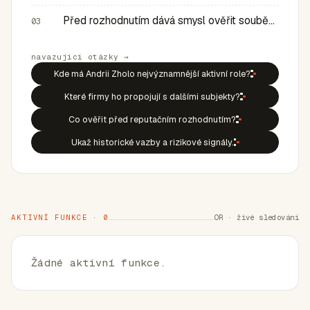
Před rozhodnutím dává smysl ověřit souběh rolí, historic…
03
navazující otázky →
Kde má Andrii Zholo nejvýznamnější aktivní role?
Které firmy ho propojují s dalšími subjekty?
Co ověřit před reputačním rozhodnutím?
Ukaž historické vazby a rizikové signály.
AKTIVNÍ FUNKCE · 0
OR · živé sledování
Žádné aktivní funkce.