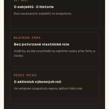
SÍŤ ROLÍ
0 subjektů · 0 historie
Bez navázaných subjektů ve snapshotu.
MAJETKOVÁ STOPA
Bez potvrzené vlastnické role
Audit by se dál soustředil na nepřímé vazby přes firmy a
osoby.
ŘÍDICÍ POZICE
0 aktivních výkonných rolí
Ve veřejném snapshotu nejsou aktivní řídicí role.