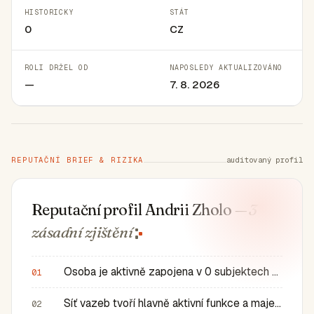
HISTORICKY
STÁT
0
CZ
ROLI DRŽEL OD
NAPOSLEDY AKTUALIZOVÁNO
—
7. 8. 2026
REPUTAČNÍ BRIEF & RIZIKA
auditovaný profil
Reputační profil Andrii Zholo
— 3
zásadní
zjištění
Osoba je aktivně zapojena v 0 subjektech a má 0 historic…
01
Síť vazeb tvoří hlavně aktivní funkce a majetkové role v…
02