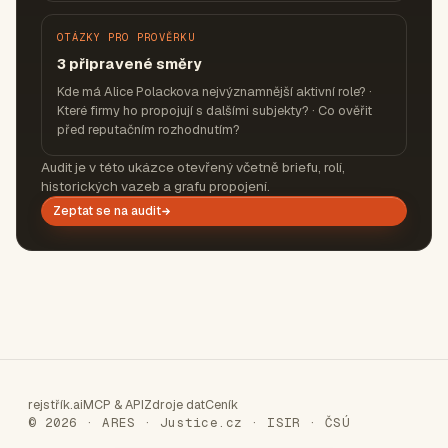
OTÁZKY PRO PROVĚRKU
3 připravené směry
Kde má Alice Polackova nejvýznamnější aktivní role? ·
Které firmy ho propojují s dalšími subjekty? · Co ověřit
před reputačním rozhodnutím?
Audit je v této ukázce otevřený včetně briefu, rolí,
historických vazeb a grafu propojení.
Zeptat se na audit
rejstřík.ai
MCP & API
Zdroje dat
Ceník
© 2026 · ARES · Justice.cz · ISIR · ČSÚ