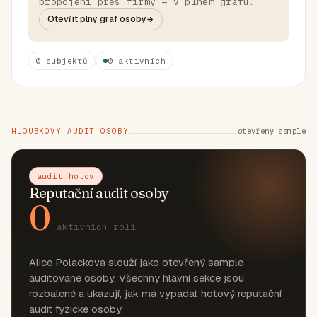
propojení přes firmy — v plném grafu.
Otevřít plný graf osoby
0 subjektů
0 aktivních
HLOUBKOVÝ AUDIT OSOBY
otevřený sample
audit hotov
Reputační audit osoby
0
aktivních rolí
Alice Polackova slouží jako otevřený sample
auditované osoby. Všechny hlavní sekce jsou
rozbalené a ukazují, jak má vypadat hotový reputační
audit fyzické osoby.