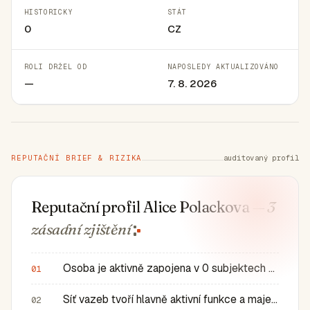
HISTORICKY
STÁT
0
CZ
ROLI DRŽEL OD
NAPOSLEDY AKTUALIZOVÁNO
—
7. 8. 2026
REPUTAČNÍ BRIEF & RIZIKA
auditovaný profil
Reputační profil Alice Polackova
— 3
zásadní
zjištění
Osoba je aktivně zapojena v 0 subjektech a má 0 historic…
01
Síť vazeb tvoří hlavně aktivní funkce a majetkové role v…
02