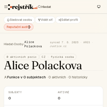
Sledovat osobu
Vidět síť
Sdílet profil
Reputační audit
Alice
synced 7. 8. 2026 · ARES ·
Hledat
›
Osoby
›
Polackova
Justice.cz
0 aktivních pozic
CZ · fyzická osoba
Alice Polackova
Funkce v 0 subjektech
· 0 aktivních · 0 historicky
SUBJEKTY
AKTIVNÍ
0
0