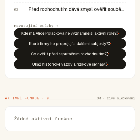
Před rozhodnutím dává smysl ověřit souběh rolí, historic…
03
navazující otázky →
Kde má Alice Polackova nejvýznamnější aktivní role?
Které firmy ho propojují s dalšími subjekty?
Co ověřit před reputačním rozhodnutím?
Ukaž historické vazby a rizikové signály.
AKTIVNÍ FUNKCE · 0
OR · živé sledování
Žádné aktivní funkce.