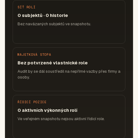
SÍŤ ROLÍ
0 subjektů · 0 historie
Bez navázaných subjektů ve snapshotu.
MAJETKOVÁ STOPA
Bez potvrzené vlastnické role
Audit by se dál soustředil na nepřímé vazby přes firmy a
osoby.
ŘÍDICÍ POZICE
0 aktivních výkonných rolí
Ve veřejném snapshotu nejsou aktivní řídicí role.