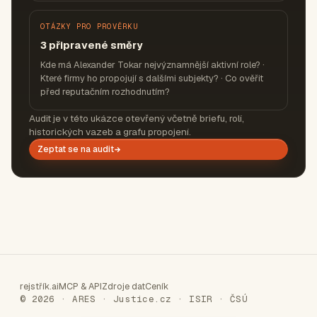
OTÁZKY PRO PROVĚRKU
3 připravené směry
Kde má Alexander Tokar nejvýznamnější aktivní role? ·
Které firmy ho propojují s dalšími subjekty? · Co ověřit
před reputačním rozhodnutím?
Audit je v této ukázce otevřený včetně briefu, rolí,
historických vazeb a grafu propojení.
Zeptat se na audit
rejstřík.ai
MCP & API
Zdroje dat
Ceník
© 2026 · ARES · Justice.cz · ISIR · ČSÚ