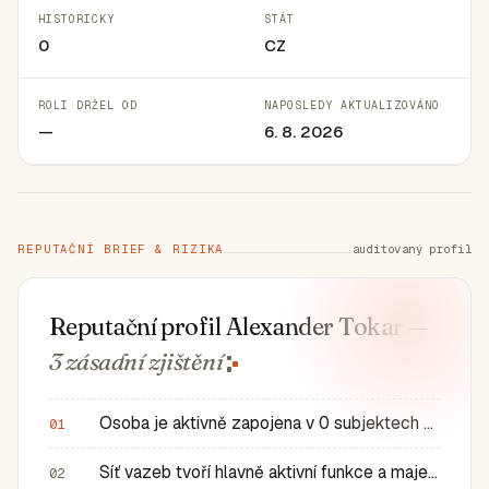
HISTORICKY
STÁT
0
CZ
ROLI DRŽEL OD
NAPOSLEDY AKTUALIZOVÁNO
—
6. 8. 2026
REPUTAČNÍ BRIEF & RIZIKA
auditovaný profil
Reputační profil Alexander Tokar
—
3 zásadní
zjištění
Osoba je aktivně zapojena v 0 subjektech a má 0 historic…
01
Síť vazeb tvoří hlavně aktivní funkce a majetkové role v…
02