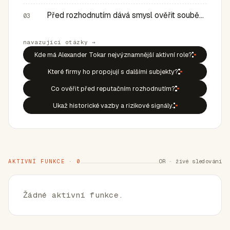
Před rozhodnutím dává smysl ověřit souběh rolí, historic…
03
navazující otázky →
Kde má Alexander Tokar nejvýznamnější aktivní role?
Které firmy ho propojují s dalšími subjekty?
Co ověřit před reputačním rozhodnutím?
Ukaž historické vazby a rizikové signály.
AKTIVNÍ FUNKCE · 0
OR · živé sledování
Žádné aktivní funkce.