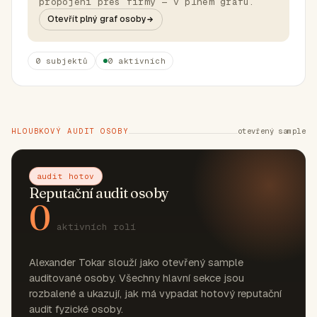
propojení přes firmy — v plném grafu.
Otevřít plný graf osoby
0 subjektů
0 aktivních
HLOUBKOVÝ AUDIT OSOBY
otevřený sample
audit hotov
Reputační audit osoby
0
aktivních rolí
Alexander Tokar slouží jako otevřený sample
auditované osoby. Všechny hlavní sekce jsou
rozbalené a ukazují, jak má vypadat hotový reputační
audit fyzické osoby.