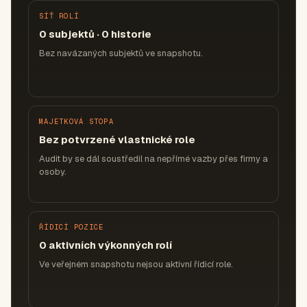
SÍŤ ROLÍ
0 subjektů · 0 historie
Bez navázaných subjektů ve snapshotu.
MAJETKOVÁ STOPA
Bez potvrzené vlastnické role
Audit by se dál soustředil na nepřímé vazby přes firmy a
osoby.
ŘÍDICÍ POZICE
0 aktivních výkonných rolí
Ve veřejném snapshotu nejsou aktivní řídicí role.