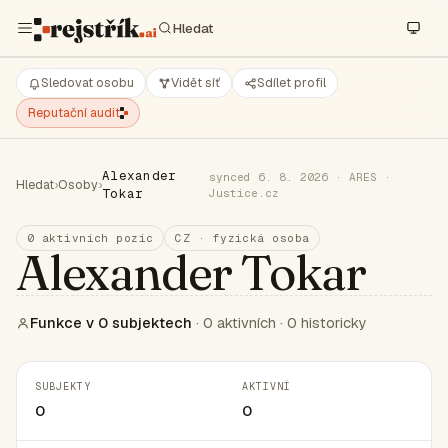
Sledovat osobu
Vidět síť
Sdílet profil
Reputační audit
Alexander
synced 6. 8. 2026 · ARES ·
Hledat
›
Osoby
›
Tokar
Justice.cz
0 aktivních pozic
CZ · fyzická osoba
Alexander Tokar
Funkce v 0 subjektech
· 0 aktivních · 0 historicky
SUBJEKTY
AKTIVNÍ
0
0