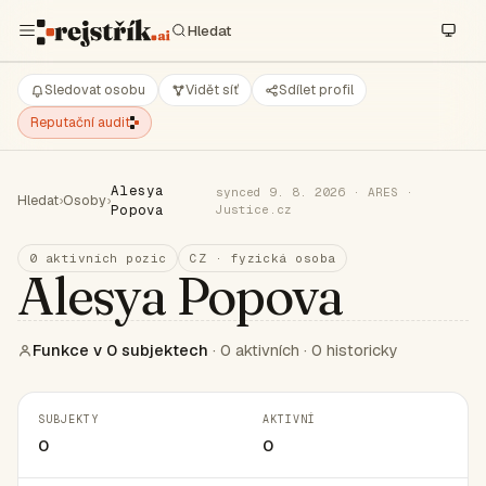
Sledovat osobu
Vidět síť
Sdílet profil
Reputační audit
Alesya
synced 9. 8. 2026 · ARES ·
Hledat
›
Osoby
›
Popova
Justice.cz
0 aktivních pozic
CZ · fyzická osoba
Alesya Popova
Funkce v 0 subjektech
· 0 aktivních · 0 historicky
SUBJEKTY
AKTIVNÍ
0
0