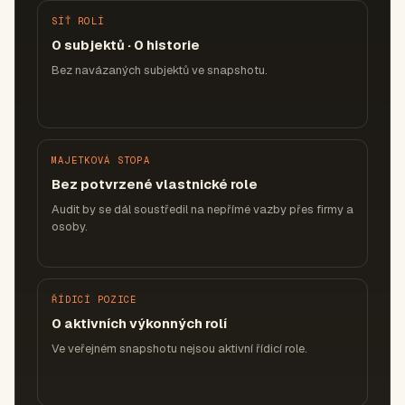
SÍŤ ROLÍ
0 subjektů · 0 historie
Bez navázaných subjektů ve snapshotu.
MAJETKOVÁ STOPA
Bez potvrzené vlastnické role
Audit by se dál soustředil na nepřímé vazby přes firmy a
osoby.
ŘÍDICÍ POZICE
0 aktivních výkonných rolí
Ve veřejném snapshotu nejsou aktivní řídicí role.