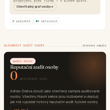
propojení přes firmy — v plném grafu.
Otevřít plný graf osoby
0 subjektů
0 aktivních
HLOUBKOVÝ AUDIT OSOBY
otevřený sample
audit hotov
Reputační audit osoby
0
aktivních rolí
Adrian Dratva slouží jako otevřený sample auditované
osoby. Všechny hlavní sekce jsou rozbalené a ukazují,
jak má vypadat hotový reputační audit fyzické osoby.