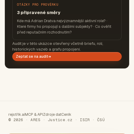
OTÁZKY PRO PROVĚRKU
3 připravené směry
Kde má Adrian Dratva nejvýznamnější aktivní role? ·
Které firmy ho propojují s dalšími subjekty? · Co ověřit
před reputačním rozhodnutím?
Audit je v této ukázce otevřený včetně briefu, rolí,
historických vazeb a grafu propojení.
Zeptat se na audit
rejstřík.ai
MCP & API
Zdroje dat
Ceník
© 2026 · ARES · Justice.cz · ISIR · ČSÚ