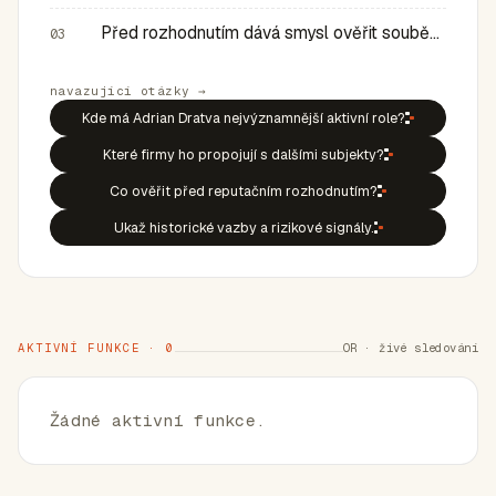
Před rozhodnutím dává smysl ověřit souběh rolí, historic…
03
navazující otázky →
Kde má Adrian Dratva nejvýznamnější aktivní role?
Které firmy ho propojují s dalšími subjekty?
Co ověřit před reputačním rozhodnutím?
Ukaž historické vazby a rizikové signály.
AKTIVNÍ FUNKCE · 0
OR · živé sledování
Žádné aktivní funkce.