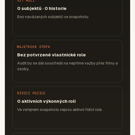
SÍŤ ROLÍ
0 subjektů · 0 historie
Bez navázaných subjektů ve snapshotu.
MAJETKOVÁ STOPA
Bez potvrzené vlastnické role
Audit by se dál soustředil na nepřímé vazby přes firmy a
osoby.
ŘÍDICÍ POZICE
0 aktivních výkonných rolí
Ve veřejném snapshotu nejsou aktivní řídicí role.