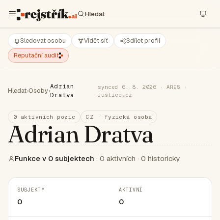
Sledovat osobu
Vidět síť
Sdílet profil
Reputační audit
Adrian
synced 6. 8. 2026 · ARES ·
Hledat
›
Osoby
›
Dratva
Justice.cz
0 aktivních pozic
CZ · fyzická osoba
Adrian Dratva
Funkce v 0 subjektech
· 0 aktivních · 0 historicky
SUBJEKTY
AKTIVNÍ
0
0