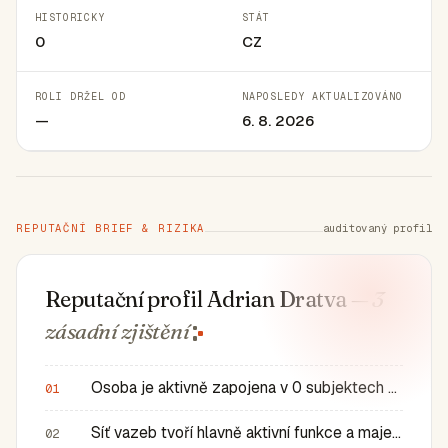
HISTORICKY
STÁT
0
CZ
ROLI DRŽEL OD
NAPOSLEDY AKTUALIZOVÁNO
—
6. 8. 2026
REPUTAČNÍ BRIEF & RIZIKA
auditovaný profil
Reputační profil Adrian Dratva
— 3
zásadní
zjištění
Osoba je aktivně zapojena v 0 subjektech a má 0 historic…
01
Síť vazeb tvoří hlavně aktivní funkce a majetkové role v…
02