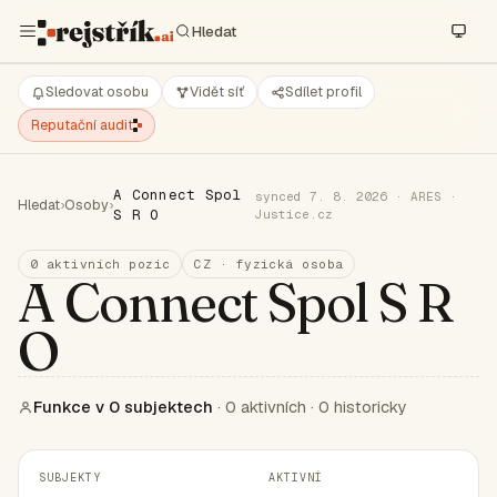
Sledovat osobu
Vidět síť
Sdílet profil
Reputační audit
A Connect Spol
synced 7. 8. 2026 · ARES ·
Hledat
›
Osoby
›
S R O
Justice.cz
0 aktivních pozic
CZ · fyzická osoba
A Connect Spol S R
O
Funkce v 0 subjektech
· 0 aktivních · 0 historicky
SUBJEKTY
AKTIVNÍ