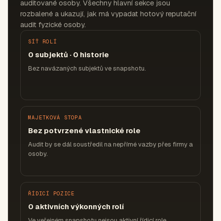
auditované osoby. Všechny hlavní sekce jsou
rozbalené a ukazují, jak má vypadat hotový reputační
audit fyzické osoby.
SÍŤ ROLÍ
0 subjektů · 0 historie
Bez navázaných subjektů ve snapshotu.
MAJETKOVÁ STOPA
Bez potvrzené vlastnické role
Audit by se dál soustředil na nepřímé vazby přes firmy a
osoby.
ŘÍDICÍ POZICE
0 aktivních výkonných rolí
Ve veřejném snapshotu nejsou aktivní řídicí role.