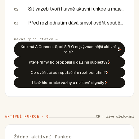
Síť vazeb tvoří hlavně aktivní funkce a majetkové role v…
02
Před rozhodnutím dává smysl ověřit souběh rolí, historic…
03
navazující otázky →
Kde má A Connect Spol S R O nejvýznamnější aktivní
role?
Které firmy ho propojují s dalšími subjekty?
Co ověřit před reputačním rozhodnutím?
Ukaž historické vazby a rizikové signály.
AKTIVNÍ FUNKCE · 0
OR · živé sledování
Žádné aktivní funkce.