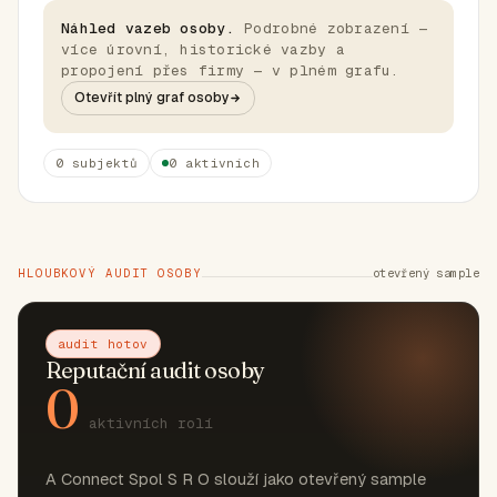
Náhled vazeb osoby.
Podrobné zobrazení —
více úrovní, historické vazby a
propojení přes firmy — v plném grafu.
Otevřít plný graf osoby
0 subjektů
0 aktivních
HLOUBKOVÝ AUDIT OSOBY
otevřený sample
audit hotov
Reputační audit osoby
0
aktivních rolí
A Connect Spol S R O slouží jako otevřený sample