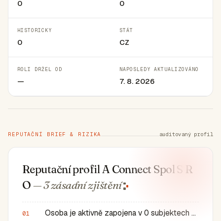
0
0
HISTORICKY
STÁT
0
CZ
ROLI DRŽEL OD
NAPOSLEDY AKTUALIZOVÁNO
—
7. 8. 2026
REPUTAČNÍ BRIEF & RIZIKA
auditovaný profil
Reputační profil A Connect Spol S R
O
— 3 zásadní
zjištění
Osoba je aktivně zapojena v 0 subjektech a má 0 historic…
01