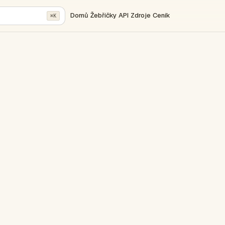
Domů
Žebříčky
API
Zdroje
Ceník
⌘K