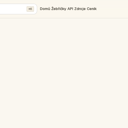
Domů
Žebříčky
API
Zdroje
Ceník
⌘K