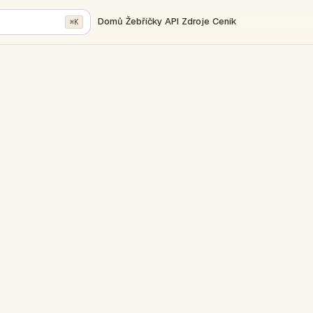
Domů
Žebříčky
API
Zdroje
Ceník
⌘K