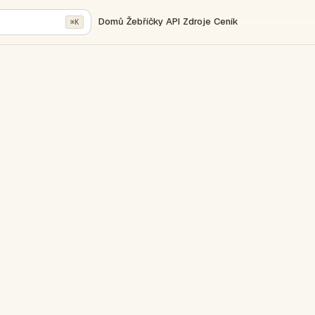
Domů
Žebříčky
API
Zdroje
Ceník
⌘K