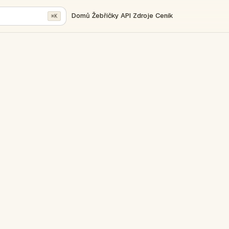
Domů
Žebříčky
API
Zdroje
Ceník
⌘K