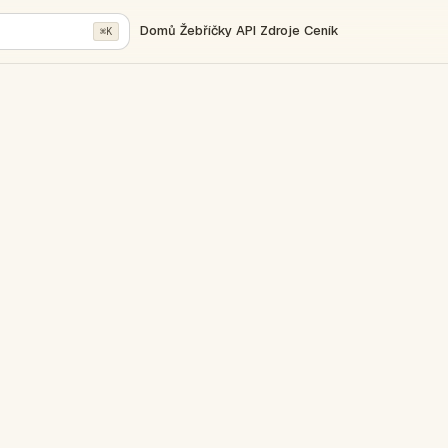
Domů
Žebříčky
API
Zdroje
Ceník
⌘K