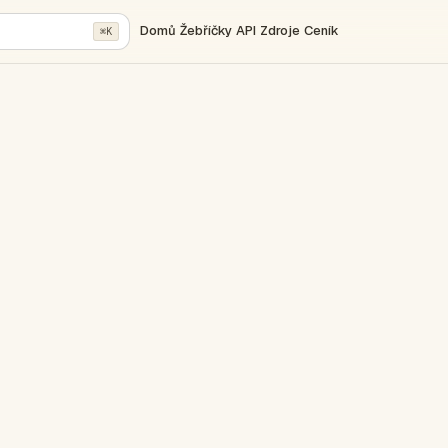
Domů
Žebříčky
API
Zdroje
Ceník
⌘K