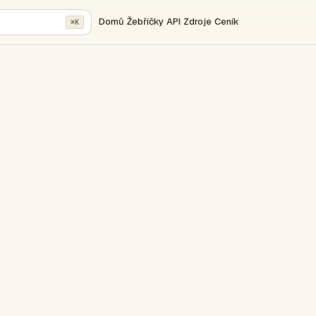
Domů
Žebříčky
API
Zdroje
Ceník
⌘K