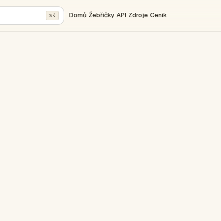
Domů
Žebříčky
API
Zdroje
Ceník
⌘K