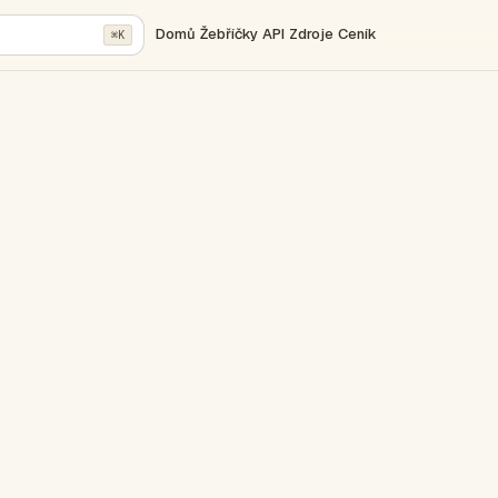
Domů
Žebříčky
API
Zdroje
Ceník
⌘K