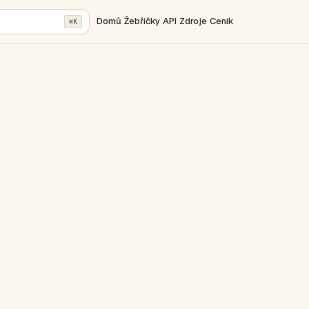
Domů
Žebříčky
API
Zdroje
Ceník
⌘K