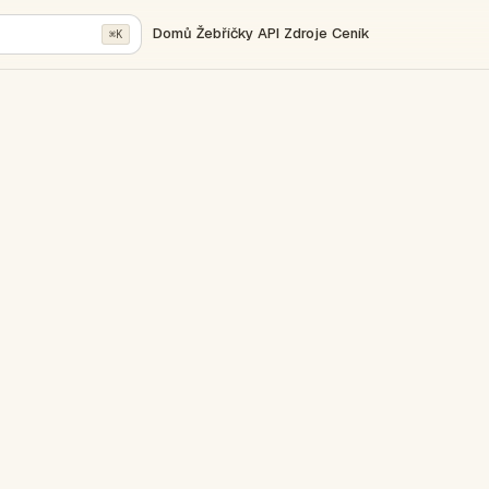
Domů
Žebříčky
API
Zdroje
Ceník
⌘K