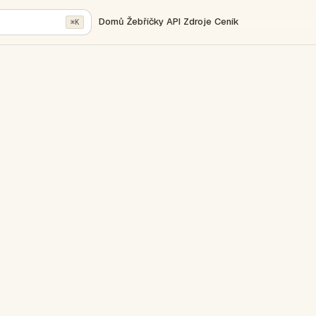
Domů
Žebříčky
API
Zdroje
Ceník
⌘K