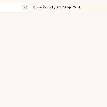
Domů
Žebříčky
API
Zdroje
Ceník
⌘K