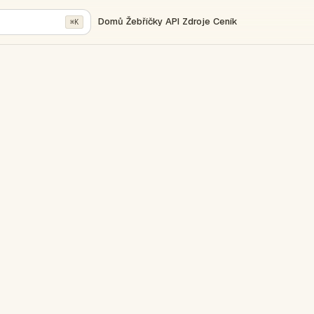
Domů
Žebříčky
API
Zdroje
Ceník
⌘K