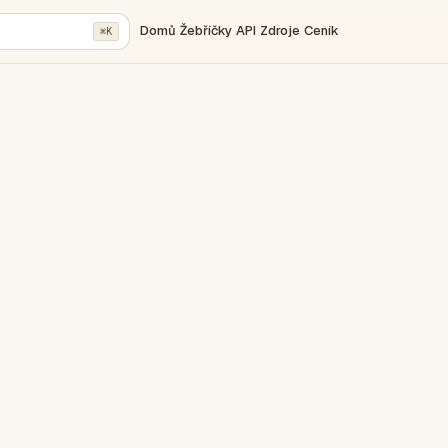
Domů
Žebříčky
API
Zdroje
Ceník
⌘K