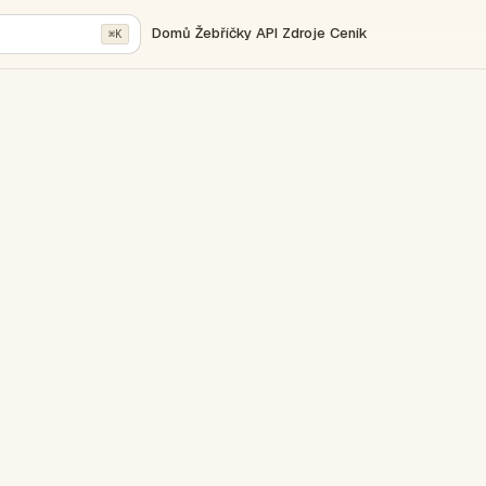
Domů
Žebříčky
API
Zdroje
Ceník
⌘K