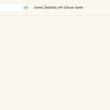
Domů
Žebříčky
API
Zdroje
Ceník
⌘K